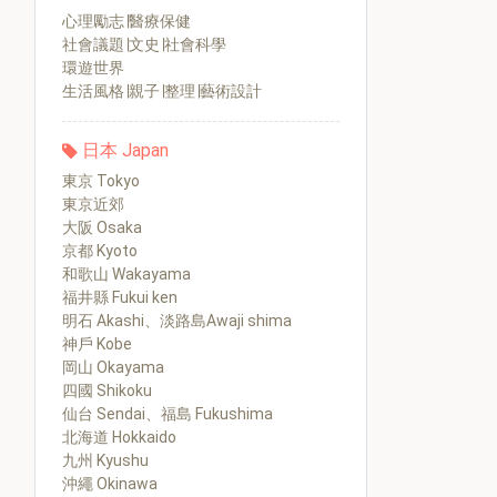
心理勵志∣醫療保健
社會議題∣文史∣社會科學
環遊世界
生活風格∣親子∣整理∣藝術設計
日本 Japan
東京 Tokyo
東京近郊
大阪 Osaka
京都 Kyoto
和歌山 Wakayama
福井縣 Fukui ken
明石 Akashi、淡路島Awaji shima
神戶 Kobe
岡山 Okayama
四國 Shikoku
仙台 Sendai、福島 Fukushima
北海道 Hokkaido
九州 Kyushu
沖繩 Okinawa