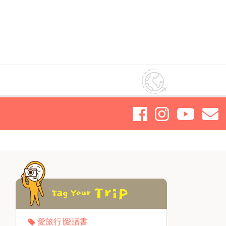
愛旅行∣愛讀書