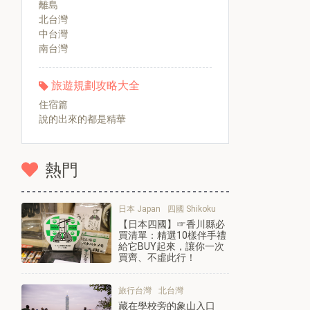
離島
北台灣
中台灣
南台灣
旅遊規劃攻略大全
住宿篇
說的出來的都是精華
熱門
日本 Japan
四國 Shikoku
【日本四國】☞香川縣必
買清單：精選10樣伴手禮
給它BUY起來，讓你一次
買齊、不虛此行！
旅行台灣
北台灣
藏在學校旁的象山入口