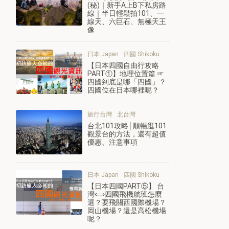
(秘)｜新手A上B下私房路
線｜半日輕鬆拍101、一
線天、六巨石、無極天王
像
日本 Japan
四國 Shikoku
【日本四國自由行攻略
PART①】地理位置篇 ☞
四國到底是哪「四國」？
四國位在日本哪裡呢？
旅行台灣
北台灣
台北101攻略│順暢逛101
觀景台的方法，還有超值
優惠、注意事項
日本 Japan
四國 Shikoku
【日本四國PART⑤】 台
灣⟺四國飛機航班怎麼
選？要飛關西國際機場？
岡山機場？還是高松機場
呢？