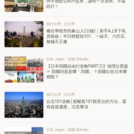
伴手禮給它BUY起來，讓你一次買齊、不虛
此行！
旅行台灣
北台灣
藏在學校旁的象山入口(秘)｜新手A上B下私
房路線｜半日輕鬆拍101、一線天、六巨石、
無極天王像
日本 Japan
四國 Shikoku
【日本四國自由行攻略PART①】地理位置篇
☞ 四國到底是哪「四國」？四國位在日本哪
裡呢？
旅行台灣
北台灣
台北101攻略│順暢逛101觀景台的方法，還
有超值優惠、注意事項
日本 Japan
四國 Shikoku