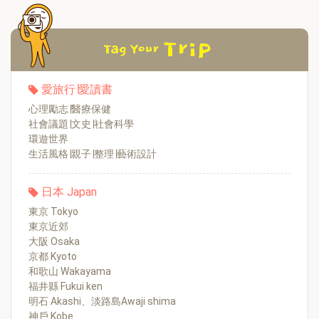
愛旅行∣愛讀書
心理勵志∣醫療保健
社會議題∣文史∣社會科學
環遊世界
生活風格∣親子∣整理∣藝術設計
日本 Japan
東京 Tokyo
東京近郊
大阪 Osaka
京都 Kyoto
和歌山 Wakayama
福井縣 Fukui ken
明石 Akashi、淡路島Awaji shima
神戶 Kobe