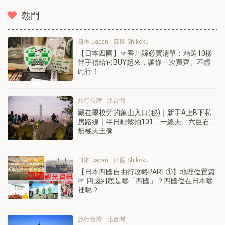
熱門
日本 Japan
四國 Shikoku
【日本四國】☞香川縣必買清單：精選10樣
伴手禮給它BUY起來，讓你一次買齊、不虛
此行！
旅行台灣
北台灣
藏在學校旁的象山入口(秘)｜新手A上B下私
房路線｜半日輕鬆拍101、一線天、六巨石、
無極天王像
日本 Japan
四國 Shikoku
【日本四國自由行攻略PART①】地理位置篇
☞ 四國到底是哪「四國」？四國位在日本哪
裡呢？
旅行台灣
北台灣