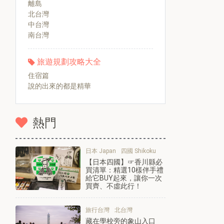
離島
北台灣
中台灣
南台灣
旅遊規劃攻略大全
住宿篇
說的出來的都是精華
熱門
日本 Japan
四國 Shikoku
【日本四國】☞香川縣必
買清單：精選10樣伴手禮
給它BUY起來，讓你一次
買齊、不虛此行！
旅行台灣
北台灣
藏在學校旁的象山入口