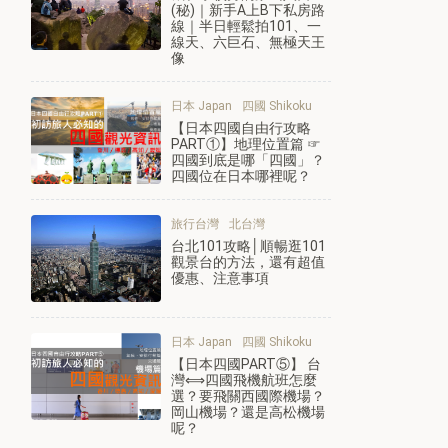
(秘)｜新手A上B下私房路
線｜半日輕鬆拍101、一
線天、六巨石、無極天王
像
日本 Japan
四國 Shikoku
【日本四國自由行攻略
PART①】地理位置篇 ☞
四國到底是哪「四國」？
四國位在日本哪裡呢？
旅行台灣
北台灣
台北101攻略│順暢逛101
觀景台的方法，還有超值
優惠、注意事項
日本 Japan
四國 Shikoku
【日本四國PART⑤】 台
灣⟺四國飛機航班怎麼
選？要飛關西國際機場？
岡山機場？還是高松機場
呢？