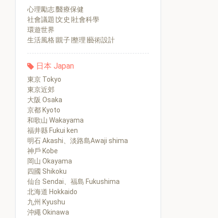
心理勵志∣醫療保健
社會議題∣文史∣社會科學
環遊世界
生活風格∣親子∣整理∣藝術設計
日本 Japan
東京 Tokyo
東京近郊
大阪 Osaka
京都 Kyoto
和歌山 Wakayama
福井縣 Fukui ken
明石 Akashi、淡路島Awaji shima
神戶 Kobe
岡山 Okayama
四國 Shikoku
仙台 Sendai、福島 Fukushima
北海道 Hokkaido
九州 Kyushu
沖繩 Okinawa