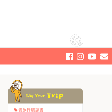
愛旅行∣愛讀書