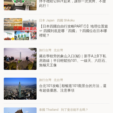
伴手禮給它BUY起來，讓你一次買齊、不虛
此行！
日本 Japan
四國 Shikoku
【日本四國自由行攻略PART①】地理位置篇
☞ 四國到底是哪「四國」？四國位在日本哪
裡呢？
旅行台灣
北台灣
藏在學校旁的象山入口(秘)｜新手A上B下私
房路線｜半日輕鬆拍101、一線天、六巨石、
無極天王像
旅行台灣
北台灣
台北101攻略│順暢逛101觀景台的方法，還
有超值優惠、注意事項
泰國 Thailand
到了曼谷能不去嗎？