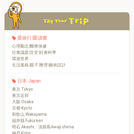
愛旅行∣愛讀書
心理勵志∣醫療保健
社會議題∣文史∣社會科學
環遊世界
生活風格∣親子∣整理∣藝術設計
日本 Japan
東京 Tokyo
東京近郊
大阪 Osaka
京都 Kyoto
和歌山 Wakayama
福井縣 Fukui ken
明石 Akashi、淡路島Awaji shima
神戶 Kobe