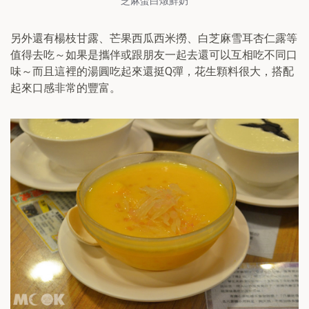
芝麻蛋白燉鮮奶
另外還有楊枝甘露、芒果西瓜西米撈、白芝麻雪耳杏仁露等
值得去吃～如果是攜伴或跟朋友一起去還可以互相吃不同口
味～而且這裡的湯圓吃起來還挺Q彈，花生顆料很大，搭配
起來口感非常的豐富。