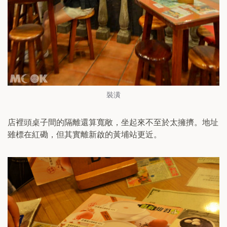
裝潢
店裡頭桌子間的隔離還算寬敞，坐起來不至於太擁擠。地址
雖標在紅磡，但其實離新啟的黃埔站更近。