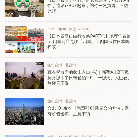
伴手禮給它BUY起來，讓你一次買齊、不虛
此行！
日本 Japan
四國 Shikoku
【日本四國自由行攻略PART①】地理位置篇
☞ 四國到底是哪「四國」？四國位在日本哪
裡呢？
旅行台灣
北台灣
藏在學校旁的象山入口(秘)｜新手A上B下私
房路線｜半日輕鬆拍101、一線天、六巨石、
無極天王像
旅行台灣
北台灣
台北101攻略│順暢逛101觀景台的方法，還
有超值優惠、注意事項