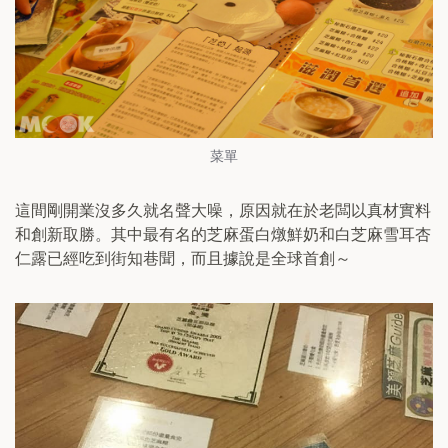
菜單
這間剛開業沒多久就名聲大噪，原因就在於老闆以真材實料
和創新取勝。其中最有名的芝麻蛋白燉鮮奶和白芝麻雪耳杏
仁露已經吃到街知巷聞，而且據說是全球首創～