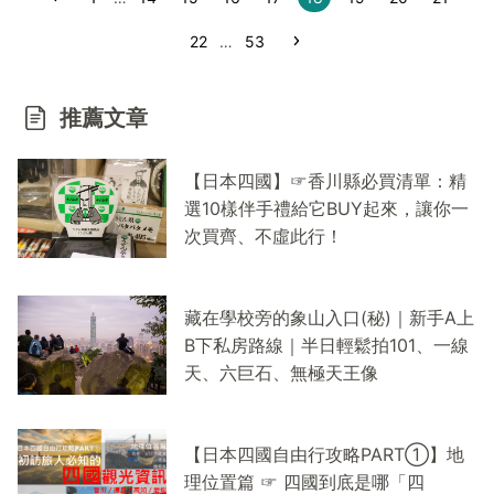
戰遊記x路線圖x難易度
22
…
53
推薦文章
【日本四國】☞香川縣必買清單：精
選10樣伴手禮給它BUY起來，讓你一
次買齊、不虛此行！
藏在學校旁的象山入口(秘)｜新手A上
B下私房路線｜半日輕鬆拍101、一線
天、六巨石、無極天王像
【日本四國自由行攻略PART①】地
理位置篇 ☞ 四國到底是哪「四