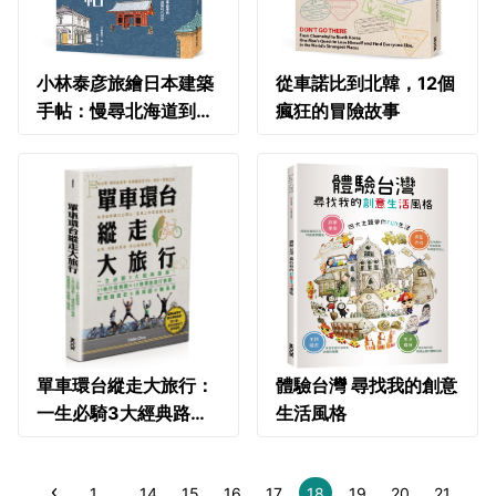
小林泰彦旅繪日本建築
從車諾比到北韓，12個
手帖：慢尋北海道到九
瘋狂的冒險故事
州、江戶到昭和時期
200處老建築，了解人
文歷史、地理時空如何
改變
單車環台縱走大旅行：
體驗台灣 尋找我的創意
一生必騎3大經典路
生活風格
線，31條行程規劃＋12
條環島自行車道，附實
1
…
14
15
16
17
18
19
20
21