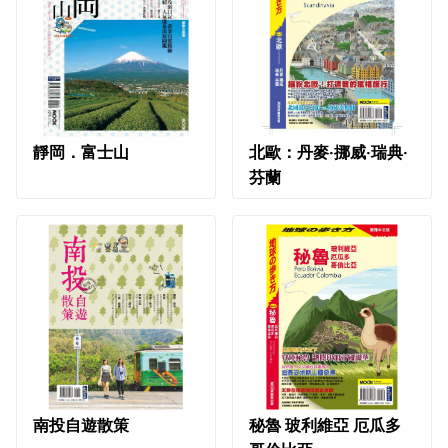
靜岡．富士山
北歐：丹麥‧挪威‧瑞典‧
芬蘭
南投自遊散策
秘魯 玻利維亞 厄瓜多