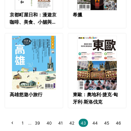
京都町屋日和：漫遊京
希臘
咖啡、美食、小舖與旅
宿，沉浸老屋時光
高雄悠遊小旅行
東歐：奧地利‧捷克‧匈
牙利‧斯洛伐克
1
…
39
40
41
42
43
44
45
46