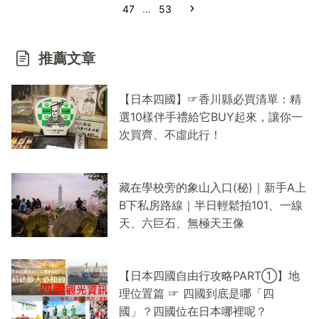
47
…
53
推薦文章
【日本四國】☞香川縣必買清單：精
選10樣伴手禮給它BUY起來，讓你一
次買齊、不虛此行！
藏在學校旁的象山入口(秘)｜新手A上
B下私房路線｜半日輕鬆拍101、一線
天、六巨石、無極天王像
【日本四國自由行攻略PART①】地
理位置篇 ☞ 四國到底是哪「四
國」？四國位在日本哪裡呢？