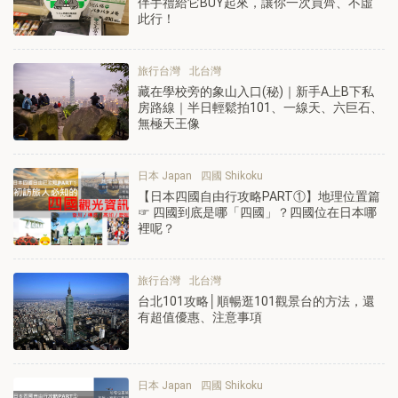
伴手禮給它BUY起來，讓你一次買齊、不虛
此行！
旅行台灣
北台灣
藏在學校旁的象山入口(秘)｜新手A上B下私
房路線｜半日輕鬆拍101、一線天、六巨石、
無極天王像
日本 Japan
四國 Shikoku
【日本四國自由行攻略PART①】地理位置篇
☞ 四國到底是哪「四國」？四國位在日本哪
裡呢？
旅行台灣
北台灣
台北101攻略│順暢逛101觀景台的方法，還
有超值優惠、注意事項
日本 Japan
四國 Shikoku