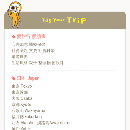
愛旅行∣愛讀書
心理勵志∣醫療保健
社會議題∣文史∣社會科學
環遊世界
生活風格∣親子∣整理∣藝術設計
日本 Japan
東京 Tokyo
東京近郊
大阪 Osaka
京都 Kyoto
和歌山 Wakayama
福井縣 Fukui ken
明石 Akashi、淡路島Awaji shima
神戶 Kobe