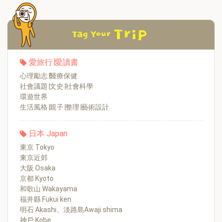
愛旅行∣愛讀書
心理勵志∣醫療保健
社會議題∣文史∣社會科學
環遊世界
生活風格∣親子∣整理∣藝術設計
日本 Japan
東京 Tokyo
東京近郊
大阪 Osaka
京都 Kyoto
和歌山 Wakayama
福井縣 Fukui ken
明石 Akashi、淡路島Awaji shima
神戶 Kobe