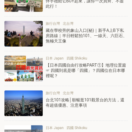
伴手禮給它BUY起來，讓你一次買齊、不虛
此行！
旅行台灣
北台灣
藏在學校旁的象山入口(秘)｜新手A上B下私
房路線｜半日輕鬆拍101、一線天、六巨石、
無極天王像
日本 Japan
四國 Shikoku
【日本四國自由行攻略PART①】地理位置篇
☞ 四國到底是哪「四國」？四國位在日本哪
裡呢？
旅行台灣
北台灣
台北101攻略│順暢逛101觀景台的方法，還
有超值優惠、注意事項
日本 Japan
四國 Shikoku