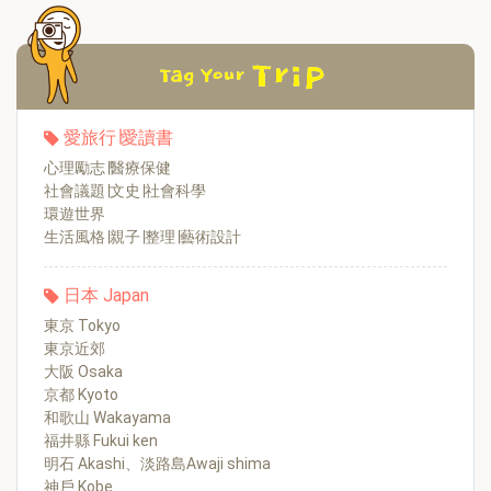
愛旅行∣愛讀書
心理勵志∣醫療保健
社會議題∣文史∣社會科學
環遊世界
生活風格∣親子∣整理∣藝術設計
日本 Japan
東京 Tokyo
東京近郊
大阪 Osaka
京都 Kyoto
和歌山 Wakayama
福井縣 Fukui ken
明石 Akashi、淡路島Awaji shima
神戶 Kobe