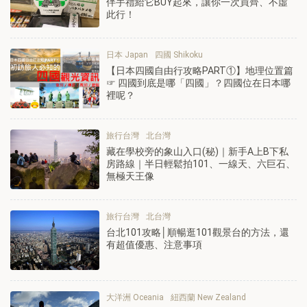
伴手禮給它BUY起來，讓你一次買齊、不虛
此行！
日本 Japan
四國 Shikoku
【日本四國自由行攻略PART①】地理位置篇
☞ 四國到底是哪「四國」？四國位在日本哪
裡呢？
旅行台灣
北台灣
藏在學校旁的象山入口(秘)｜新手A上B下私
房路線｜半日輕鬆拍101、一線天、六巨石、
無極天王像
旅行台灣
北台灣
台北101攻略│順暢逛101觀景台的方法，還
有超值優惠、注意事項
大洋洲 Oceania
紐西蘭 New Zealand