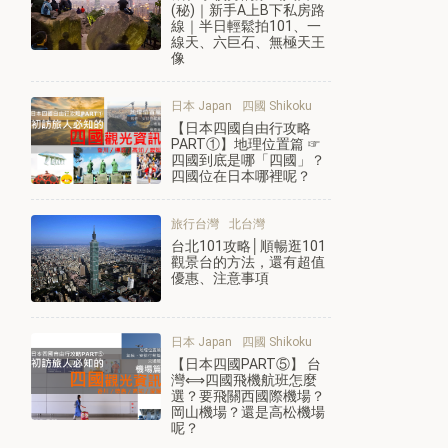
(秘)｜新手A上B下私房路
線｜半日輕鬆拍101、一
線天、六巨石、無極天王
像
日本 Japan
四國 Shikoku
【日本四國自由行攻略
PART①】地理位置篇 ☞
四國到底是哪「四國」？
四國位在日本哪裡呢？
旅行台灣
北台灣
台北101攻略│順暢逛101
觀景台的方法，還有超值
優惠、注意事項
日本 Japan
四國 Shikoku
【日本四國PART⑤】 台
灣⟺四國飛機航班怎麼
選？要飛關西國際機場？
岡山機場？還是高松機場
呢？