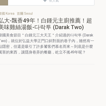
依人氣
韓國 Korea
首爾 Seoul
弘大-飄香49年！白鍾元主廚推薦！超
美味雞絲湯飯-다락투 (Darak Two)
韓國美食節目＂白鍾元三大天王＂介紹過的다락투 (Darak
Two)，就位於弘益大學正門口斜對面的巷子內，雖然有一
點隱密，但還是吸引了許多饕客們慕名而來～到底是什麼
厲害的東西，讓隱身巷弄的餐廳，屹立不搖49年呢？