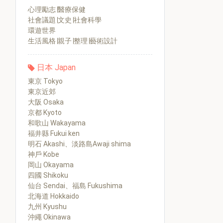
心理勵志∣醫療保健
社會議題∣文史∣社會科學
環遊世界
生活風格∣親子∣整理∣藝術設計
日本 Japan
東京 Tokyo
東京近郊
大阪 Osaka
京都 Kyoto
和歌山 Wakayama
福井縣 Fukui ken
明石 Akashi、淡路島Awaji shima
神戶 Kobe
岡山 Okayama
四國 Shikoku
仙台 Sendai、福島 Fukushima
北海道 Hokkaido
九州 Kyushu
沖繩 Okinawa