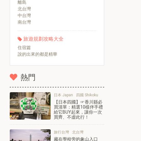
離島
北台灣
中台灣
南台灣
旅遊規劃攻略大全
住宿篇
說的出來的都是精華
熱門
日本 Japan
四國 Shikoku
【日本四國】☞香川縣必
買清單：精選10樣伴手禮
給它BUY起來，讓你一次
買齊、不虛此行！
旅行台灣
北台灣
藏在學校旁的象山入口