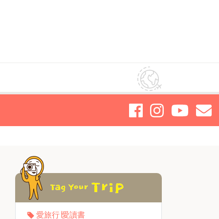
愛旅行∣愛讀書