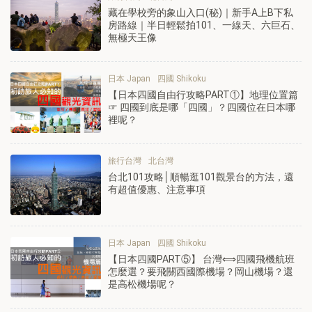
藏在學校旁的象山入口(秘)｜新手A上B下私
房路線｜半日輕鬆拍101、一線天、六巨石、
無極天王像
日本 Japan
四國 Shikoku
【日本四國自由行攻略PART①】地理位置篇
☞ 四國到底是哪「四國」？四國位在日本哪
裡呢？
旅行台灣
北台灣
台北101攻略│順暢逛101觀景台的方法，還
有超值優惠、注意事項
日本 Japan
四國 Shikoku
【日本四國PART⑤】 台灣⟺四國飛機航班
怎麼選？要飛關西國際機場？岡山機場？還
是高松機場呢？