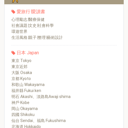
愛旅行∣愛讀書
心理勵志∣醫療保健
社會議題∣文史∣社會科學
環遊世界
生活風格∣親子∣整理∣藝術設計
日本 Japan
東京 Tokyo
東京近郊
大阪 Osaka
京都 Kyoto
和歌山 Wakayama
福井縣 Fukui ken
明石 Akashi、淡路島Awaji shima
神戶 Kobe
岡山 Okayama
四國 Shikoku
仙台 Sendai、福島 Fukushima
北海道 Hokkaido