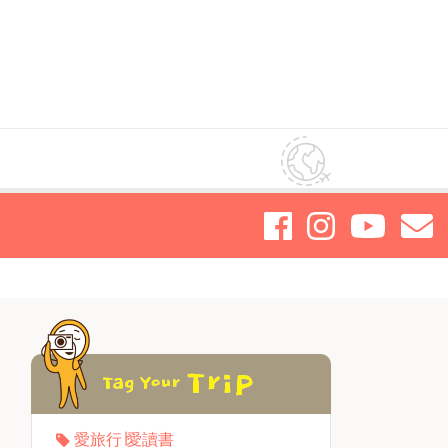
愛旅行∣愛讀書