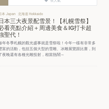
依人氣
日本 Japan
北海道 Hokkaido
日本三大夜景配雪景！【札幌雪祭】
必看亮點介紹＋周邊美食＆IG打卡超
強聖代！
每年冬季札幌的觀光盛事就是雪祭啦！今年一樣有非常多
豐富的活動，包括五個大型的雪雕、冰雕展覽跟比賽，到
了夜晚還有各種光雕投射，相當熱鬧～