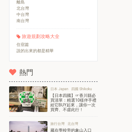
離島
北台灣
中台灣
南台灣
旅遊規劃攻略大全
住宿篇
說的出來的都是精華
熱門
日本 Japan
四國 Shikoku
【日本四國】☞香川縣必
買清單：精選10樣伴手禮
給它BUY起來，讓你一次
買齊、不虛此行！
旅行台灣
北台灣
藏在學校旁的象山入口