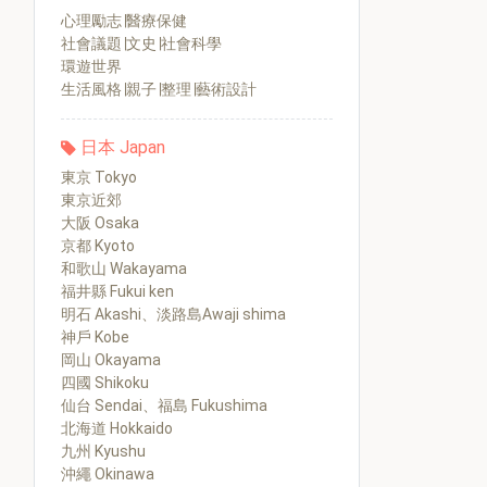
心理勵志∣醫療保健
社會議題∣文史∣社會科學
環遊世界
生活風格∣親子∣整理∣藝術設計
日本 Japan
東京 Tokyo
東京近郊
大阪 Osaka
京都 Kyoto
和歌山 Wakayama
福井縣 Fukui ken
明石 Akashi、淡路島Awaji shima
神戶 Kobe
岡山 Okayama
四國 Shikoku
仙台 Sendai、福島 Fukushima
北海道 Hokkaido
九州 Kyushu
沖繩 Okinawa