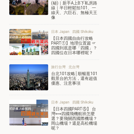
(秘)｜新手A上B下私房路
線｜半日輕鬆拍101、一
線天、六巨石、無極天王
像
日本 Japan
四國 Shikoku
【日本四國自由行攻略
PART①】地理位置篇 ☞
四國到底是哪「四國」？
四國位在日本哪裡呢？
旅行台灣
北台灣
台北101攻略│順暢逛101
觀景台的方法，還有超值
優惠、注意事項
日本 Japan
四國 Shikoku
【日本四國PART⑤】 台
灣⟺四國飛機航班怎麼
選？要飛關西國際機場？
岡山機場？還是高松機場
呢？