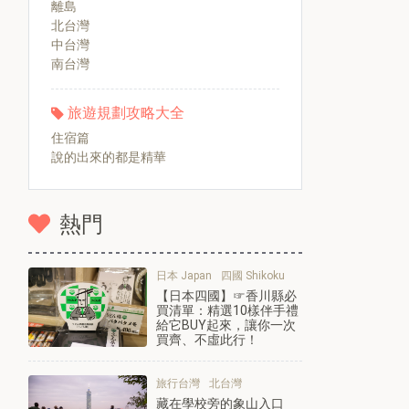
離島
北台灣
中台灣
南台灣
旅遊規劃攻略大全
住宿篇
說的出來的都是精華
熱門
日本 Japan
四國 Shikoku
【日本四國】☞香川縣必
買清單：精選10樣伴手禮
給它BUY起來，讓你一次
買齊、不虛此行！
旅行台灣
北台灣
藏在學校旁的象山入口