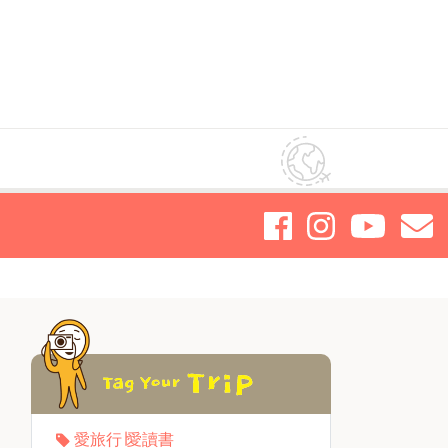
愛旅行∣愛讀書