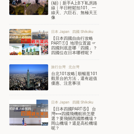
(秘)｜新手A上B下私房路
線｜半日輕鬆拍101、一
線天、六巨石、無極天王
像
日本 Japan
四國 Shikoku
【日本四國自由行攻略
PART①】地理位置篇 ☞
四國到底是哪「四國」？
四國位在日本哪裡呢？
旅行台灣
北台灣
台北101攻略│順暢逛101
觀景台的方法，還有超值
優惠、注意事項
日本 Japan
四國 Shikoku
【日本四國PART⑤】 台
灣⟺四國飛機航班怎麼
選？要飛關西國際機場？
岡山機場？還是高松機場
呢？