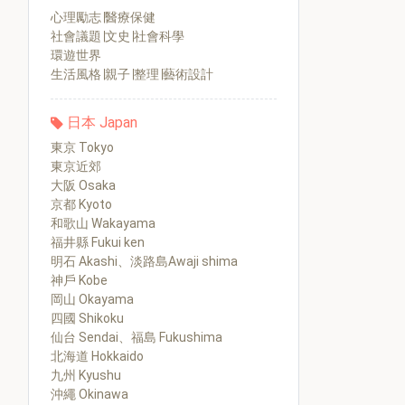
心理勵志∣醫療保健
社會議題∣文史∣社會科學
環遊世界
生活風格∣親子∣整理∣藝術設計
日本 Japan
東京 Tokyo
東京近郊
大阪 Osaka
京都 Kyoto
和歌山 Wakayama
福井縣 Fukui ken
明石 Akashi、淡路島Awaji shima
神戶 Kobe
岡山 Okayama
四國 Shikoku
仙台 Sendai、福島 Fukushima
北海道 Hokkaido
九州 Kyushu
沖繩 Okinawa