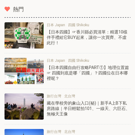
熱門
日本 Japan
四國 Shikoku
【日本四國】☞香川縣必買清單：精選10樣
伴手禮給它BUY起來，讓你一次買齊、不虛
此行！
日本 Japan
四國 Shikoku
【日本四國自由行攻略PART①】地理位置篇
☞ 四國到底是哪「四國」？四國位在日本哪
裡呢？
旅行台灣
北台灣
藏在學校旁的象山入口(秘)｜新手A上B下私
房路線｜半日輕鬆拍101、一線天、六巨石、
無極天王像
旅行台灣
北台灣