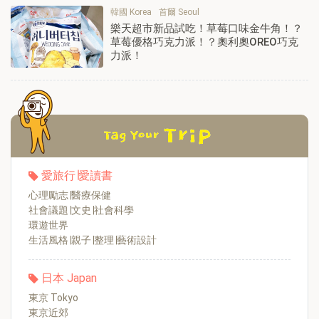
韓國 Korea
首爾 Seoul
樂天超市新品試吃！草莓口味金牛角！？
草莓優格巧克力派！？奧利奧OREO巧克
力派！
愛旅行∣愛讀書
心理勵志∣醫療保健
社會議題∣文史∣社會科學
環遊世界
生活風格∣親子∣整理∣藝術設計
日本 Japan
東京 Tokyo
東京近郊