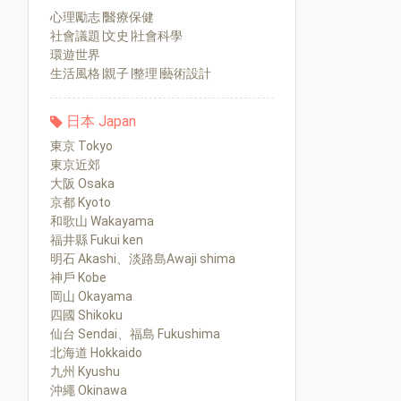
心理勵志∣醫療保健
社會議題∣文史∣社會科學
環遊世界
生活風格∣親子∣整理∣藝術設計
日本 Japan
東京 Tokyo
東京近郊
大阪 Osaka
京都 Kyoto
和歌山 Wakayama
福井縣 Fukui ken
明石 Akashi、淡路島Awaji shima
神戶 Kobe
岡山 Okayama
四國 Shikoku
仙台 Sendai、福島 Fukushima
北海道 Hokkaido
九州 Kyushu
沖繩 Okinawa