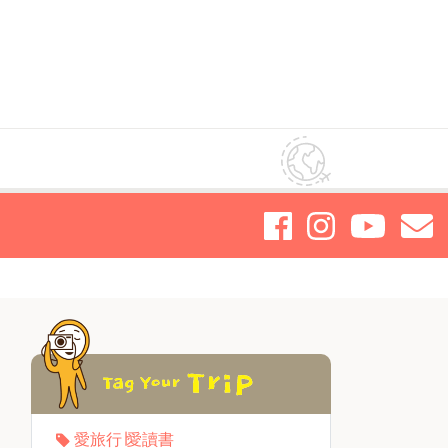
愛旅行∣愛讀書