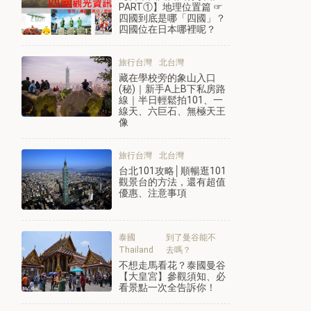
PART①】地理位置篇 ☞
四國到底是哪「四國」？
四國位在日本哪裡呢？
旅行台灣
北台灣
藏在學校旁的象山入口
(秘)｜新手A上B下私房路
線｜半日輕鬆拍101、一
線天、六巨石、無極天王
像
旅行台灣
北台灣
台北101攻略│順暢逛101
觀景台的方法，還有超值
優惠、注意事項
泰國
到了曼谷能不
Thailand
去嗎？
不想走馬看花？泰國曼谷
【大皇宮】參觀須知、必
看景點一次全告訴你！