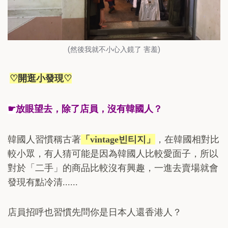
(然後我就不小心入鏡了 害羞)
♡
♡
開逛小發現
☛
放眼望去，除了店員，沒有韓國人？
韓國人習慣稱古著
「
vintage
빈티지
」
，在韓國相對比
較小眾，有人猜可能是因為韓國人比較愛面子，所以
對於「二手」的商品比較沒有興趣，一進去賣場就會
發現有點冷清
......
店員招呼也習慣先問你是日本人還香港人？