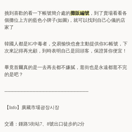
挑到喜歡的看一下帳號簡介處的
攤販編號
，到了賣場看看各
個攤位上方的藍色小牌子
(
如圖
)
，就可以找到自己心儀的店
家了
韓國人都是
IG
中毒者，交易愉快也會主動提供你
IG
帳號，下
次來記得再光顧，到時表明自己是回頭客，保證算你便宜！
畢竟首爾真的是一去再去都不嫌膩，逛街也是永遠都逛不完
的是吧？
---------------------------------------------------------
【
Info
】廣藏市場
광장시장
交通：鍾路
5
街站
7
、
8
號出口徒步約
2
分