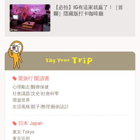
【必拍】IG有這家就贏了！［首
爾］隱藏版打卡咖啡廳
愛旅行∣愛讀書
心理勵志∣醫療保健
社會議題∣文史∣社會科學
環遊世界
生活風格∣親子∣整理∣藝術設計
日本 Japan
東京 Tokyo
東京近郊