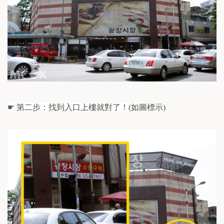
☛
第二步：找到入口上樓就對了！
(
如圖標示
)