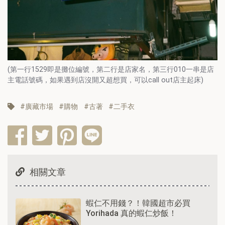
(第一行1529即是攤位編號，第二行是店家名，第三行010一串是店
主電話號碼，如果遇到店沒開又超想買，可以call out店主起床)
廣藏市場
購物
古著
二手衣
相關文章
蝦仁不用錢？！韓國超市必買
Yorihada 真的蝦仁炒飯！