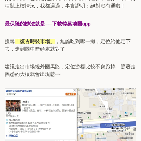
種亂上樓情況，我都遇過，事實證明：絕對沒有通啦！
下載韓巢地圖
最保險的辦法就是──
app
搜尋
「復古時裝市場」
，無論吃到哪一攤，定位給他定下
去，走到圖中箭頭處就對了
建議走出市場繞外圍馬路，定位游標比較不會跑掉，照著走
熟悉的大樓就會出現惹
~~