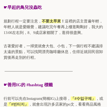
☛
早起的鳥兒沒蟲吃
規劃行程一定要注意，
不要太早來
！
這裡的店主普遍年輕，
年輕人就是愛睡覺，建議吃完午餐再上樓逛剛剛好，我大約
13:00
左右到，
8、9
成店家都開了，逛得很盡興。
古著愛好者，一掃貨就會大包、小包，下一個行程不建議排
太遠的景點，可以找間漂亮咖啡廳休息，住得近就回民宿卸
貨後再走別的行程。
---------------------------------------------------------
☛
善用
IG
的
#hashtag
標籤
行前可以先在
Instagram(
簡稱
IG)
上搜尋，
「
#
수입구제
」
，或
是
「
#
빈티지
」
，就會出現許多店家的
po
文，看看商品風格