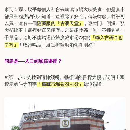
來到首爾，幾乎每個人都會去廣藏市場大啖美食，但是其中
卻只有極少數的人知道，這裡除了好吃，傳統韓服、棉被可
以買，還有一個
隱藏版的「古著天堂」
，東大門、明洞、弘
大都比不上這裡好逛又便宜，若是想找獨一無二不撞衫的二
수입
手單品，絕對不能錯過位於廣藏市場
2
樓的
「輸入古著
구제
」
！吃飽喝足，逛逛街幫助消化剛剛好！
問題是──入口到底在哪裡？
第一步：先找到這棟
相間的目標大樓，認明上頭
☛
淺粉、橘
標示的斗大四字
「廣藏市場
광장시장
」
就沒錯啦！