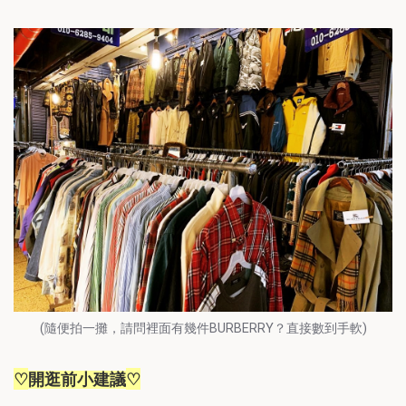
(隨便拍一攤，請問裡面有幾件BURBERRY？直接數到手軟)
♡
♡
開逛前
小建議