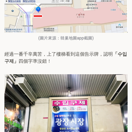
(圖片來源：韓巢地圖app截圖)
經過一番千辛萬苦，上了樓梯看到這個告示牌，認明
「
수입
구제
」
四個字準沒錯！