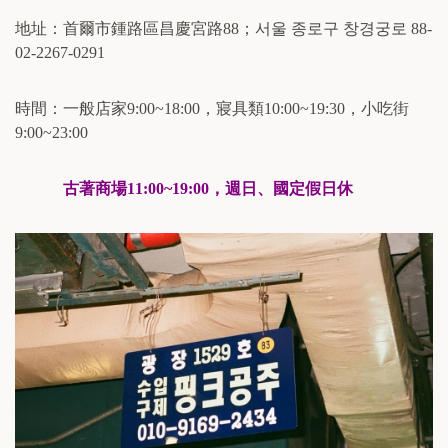
地址：首爾市鍾路區昌慶宮路
88
；
서울
종로구
창경궁로
88­
02-2267-0291
時間：一般店家
9:00~18:00
，寢具類
10:00~19:30
，小吃街
9:00~23:00
古著商場
11:00~19:00
，週日、國定假日休