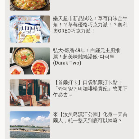
樂天超市新品試吃！草莓口味金牛
角！？草莓優格巧克力派！？奧利
奧OREO巧克力派！
弘大-飄香49年！白鍾元主廚推
薦！超美味雞絲湯飯-다락투
(Darak Two)
【首爾打卡】口袋私藏打卡點！
「카페양귀비咖啡楊貴妃」悠閒下
午必去～
來【汝矣島漢江公園】化身一天首
爾人，耗一整天到底可以幹嘛？