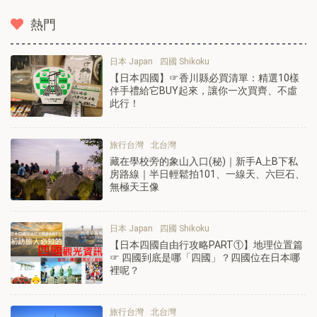
熱門
日本 Japan
四國 Shikoku
【日本四國】☞香川縣必買清單：精選10樣
伴手禮給它BUY起來，讓你一次買齊、不虛
此行！
旅行台灣
北台灣
藏在學校旁的象山入口(秘)｜新手A上B下私
房路線｜半日輕鬆拍101、一線天、六巨石、
無極天王像
日本 Japan
四國 Shikoku
【日本四國自由行攻略PART①】地理位置篇
☞ 四國到底是哪「四國」？四國位在日本哪
裡呢？
旅行台灣
北台灣