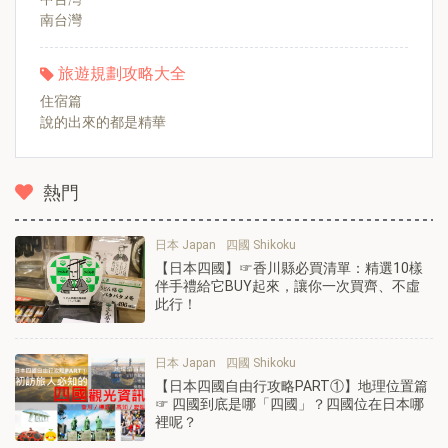
南台灣
旅遊規劃攻略大全
住宿篇
說的出來的都是精華
熱門
日本 Japan
四國 Shikoku
【日本四國】☞香川縣必買清單：精選10樣
伴手禮給它BUY起來，讓你一次買齊、不虛
此行！
日本 Japan
四國 Shikoku
【日本四國自由行攻略PART①】地理位置篇
☞ 四國到底是哪「四國」？四國位在日本哪
裡呢？