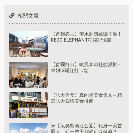
相關文章
【首爾必去】聖水洞隱藏咖啡廳！
REDO ELEPHANT狂殺記憶體
【首爾打卡】歐風咖啡社交派對～
韓妞IG爆紅打卡點
【弘大美食】真的是美食天堂～精
選弘大四樣美食推薦
來【汝矣島漢江公園】化身一天首
爾人，耗一整天到底可以幹嘛？