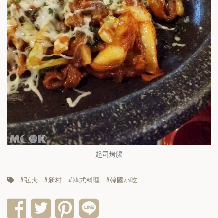
起司烤腸
弘大
新村
韓式料理
韓國小吃