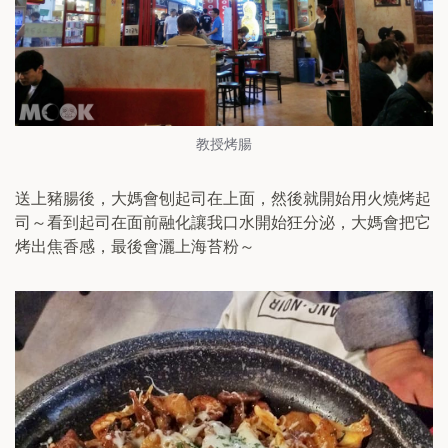
教授烤腸
送上豬腸後，大媽會刨起司在上面，然後就開始用火燒烤起
司～看到起司在面前融化讓我口水開始狂分泌，大媽會把它
烤出焦香感，最後會灑上海苔粉～