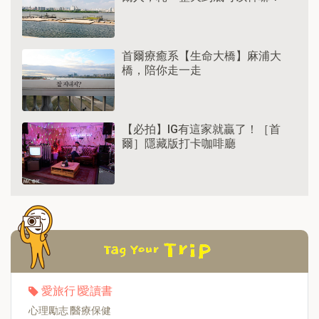
首爾療癒系【生命大橋】麻浦大
橋，陪你走一走
【必拍】IG有這家就贏了！［首
爾］隱藏版打卡咖啡廳
愛旅行∣愛讀書
心理勵志∣醫療保健