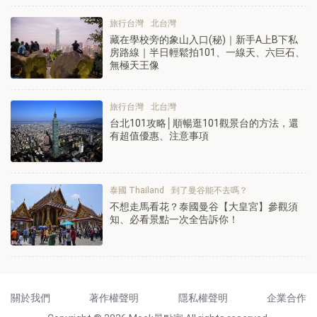
旅行台灣
北台灣
藏在學校旁的象山入口(秘)｜新手A上B下私
房路線｜半日輕鬆拍101、一線天、六巨石、
無極天王像
旅行台灣
北台灣
台北101攻略│順暢逛101觀景台的方法，還
有超值優惠、注意事項
泰國 Thailand
到了曼谷能不去嗎？
不想走馬看花？泰國曼谷【大皇宮】參觀須
知、必看景點一次全告訴你！
關於我們
著作權聲明
隱私權聲明
企業合作