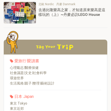
北歐 Nordic
丹麥 Danmark
去過比隆樂高之家，才知道原來樂高是這
樣玩的（上）~丹麥必訪LEGO House
愛旅行∣愛讀書
心理勵志∣醫療保健
社會議題∣文史∣社會科學
環遊世界
生活風格∣親子∣整理∣藝術設計
日本 Japan
東京 Tokyo
東京近郊