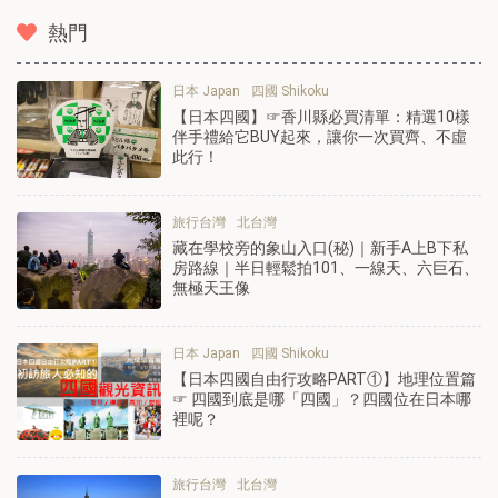
熱門
日本 Japan
四國 Shikoku
【日本四國】☞香川縣必買清單：精選10樣
伴手禮給它BUY起來，讓你一次買齊、不虛
此行！
旅行台灣
北台灣
藏在學校旁的象山入口(秘)｜新手A上B下私
房路線｜半日輕鬆拍101、一線天、六巨石、
無極天王像
日本 Japan
四國 Shikoku
【日本四國自由行攻略PART①】地理位置篇
☞ 四國到底是哪「四國」？四國位在日本哪
裡呢？
旅行台灣
北台灣