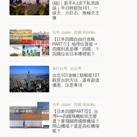
(秘)｜新手A上B下私房路
線｜半日輕鬆拍101、一
線天、六巨石、無極天王
像
日本 Japan
四國 Shikoku
【日本四國自由行攻略
PART①】地理位置篇 ☞
四國到底是哪「四國」？
四國位在日本哪裡呢？
旅行台灣
北台灣
台北101攻略│順暢逛101
觀景台的方法，還有超值
優惠、注意事項
日本 Japan
四國 Shikoku
【日本四國PART⑤】 台
灣⟺四國飛機航班怎麼
選？要飛關西國際機場？
岡山機場？還是高松機場
呢？