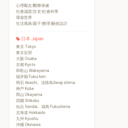
心理勵志∣醫療保健
社會議題∣文史∣社會科學
環遊世界
生活風格∣親子∣整理∣藝術設計
日本 Japan
東京 Tokyo
東京近郊
大阪 Osaka
京都 Kyoto
和歌山 Wakayama
福井縣 Fukui ken
明石 Akashi、淡路島Awaji shima
神戶 Kobe
岡山 Okayama
四國 Shikoku
仙台 Sendai、福島 Fukushima
北海道 Hokkaido
九州 Kyushu
沖繩 Okinawa