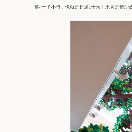
萬
千多小時，也就是超過
千天！果真是積沙
4
1