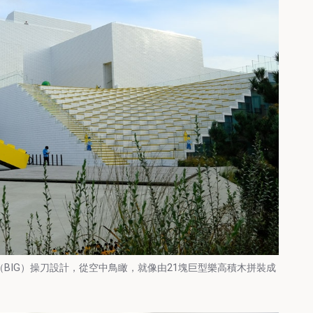
roup（BIG）操刀設計，從空中鳥瞰，就像由21塊巨型樂高積木拼裝成