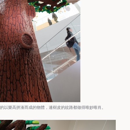
大的以樂高拼湊而成的物體，連樹皮的紋路都做得唯妙唯肖。