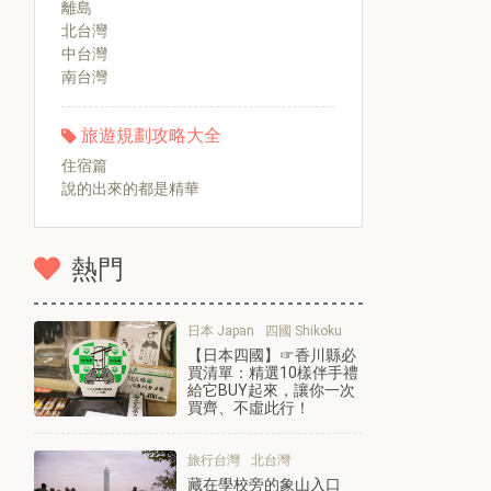
離島
北台灣
中台灣
南台灣
旅遊規劃攻略大全
住宿篇
說的出來的都是精華
熱門
日本 Japan
四國 Shikoku
【日本四國】☞香川縣必
買清單：精選10樣伴手禮
給它BUY起來，讓你一次
買齊、不虛此行！
旅行台灣
北台灣
藏在學校旁的象山入口