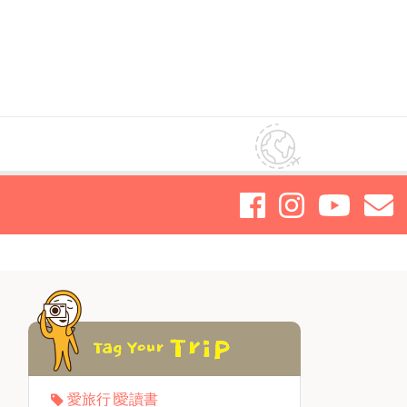
愛旅行∣愛讀書