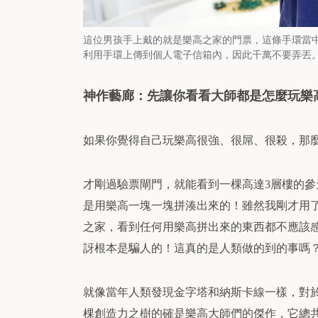
這位男孩手上戴的就是樂高之家的門票，這條手環當
利用手環上傳到個人電子信箱內，因此千萬不要弄丟。（圖
神作藝廊：先讓你看看大師都是怎麼玩樂
如果你覺得自己玩樂高很強、很屌、很殺，那
才剛過驗票閘門，就能看到一棵高達
層樓的參
3
是用樂高一塊一塊拼湊出來的！雖然我剛才用
之家，看到任何用樂高拼出來的東西都不應該
訝根本是騙人的！這真的是人類做的到的事嗎
就像當年人類發現金字塔和納斯卡線一樣，對
棵創造力之樹的確是樂高大師們的傑作，它總