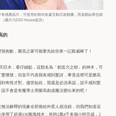
中有感應晶片，可使用於館內各處互動式遊戲機，而遊戲結果也能
片/LEGO House提供）
高的
麼很抱歉，樂高之家可能要先給你來一記殺威棒了！
天巨木，看仔細點，這顆名為「創造力之樹」的神木，可
了驚嘆號，但並不代表我有感到驚訝，畢竟這裡可是樂高
感到奇怪才對。儘管如此，我還是必須承認，說不感到驚
？該不會是有魔導士用樂高創成魔法變出來的吧！
於無法解釋的現象全部推給外星人就沒錯，但我們知道這
共使用了超過
萬塊積木，耗時
萬
千多個小時完成，
630
2
4
2