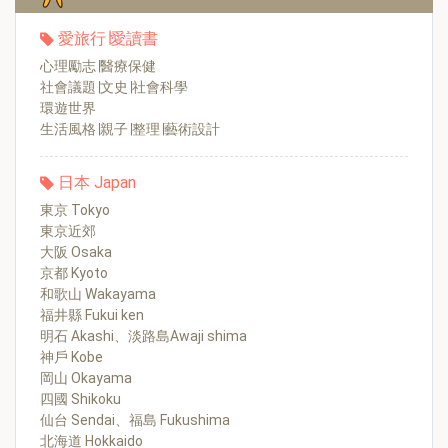
愛旅行∣愛讀書
心理勵志∣醫療保健
社會議題∣文史∣社會科學
環遊世界
生活風格∣親子∣整理∣藝術設計
日本 Japan
東京 Tokyo
東京近郊
大阪 Osaka
京都 Kyoto
和歌山 Wakayama
福井縣 Fukui ken
明石 Akashi、淡路島Awaji shima
神戶 Kobe
岡山 Okayama
四國 Shikoku
仙台 Sendai、福島 Fukushima
北海道 Hokkaido