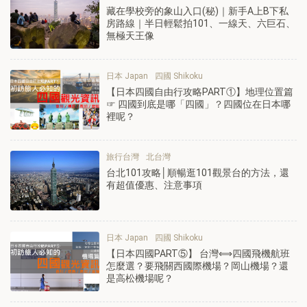
藏在學校旁的象山入口(秘)｜新手A上B下私
房路線｜半日輕鬆拍101、一線天、六巨石、
無極天王像
日本 Japan
四國 Shikoku
【日本四國自由行攻略PART①】地理位置篇
☞ 四國到底是哪「四國」？四國位在日本哪
裡呢？
旅行台灣
北台灣
台北101攻略│順暢逛101觀景台的方法，還
有超值優惠、注意事項
日本 Japan
四國 Shikoku
【日本四國PART⑤】 台灣⟺四國飛機航班
怎麼選？要飛關西國際機場？岡山機場？還
是高松機場呢？