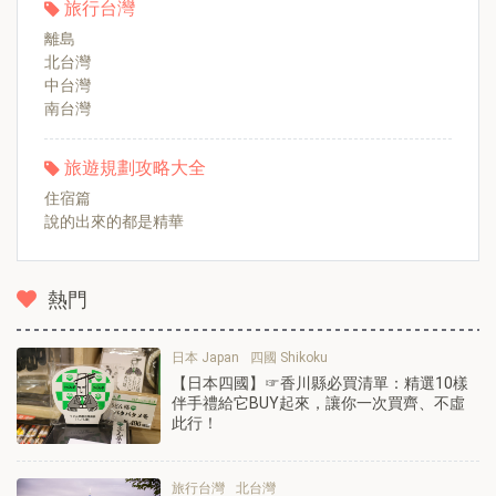
旅行台灣
離島
北台灣
中台灣
南台灣
旅遊規劃攻略大全
住宿篇
說的出來的都是精華
熱門
日本 Japan
四國 Shikoku
【日本四國】☞香川縣必買清單：精選10樣
伴手禮給它BUY起來，讓你一次買齊、不虛
此行！
旅行台灣
北台灣