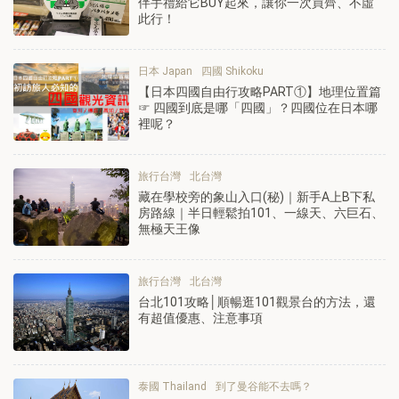
伴手禮給它BUY起來，讓你一次買齊、不虛
此行！
日本 Japan
四國 Shikoku
【日本四國自由行攻略PART①】地理位置篇
☞ 四國到底是哪「四國」？四國位在日本哪
裡呢？
旅行台灣
北台灣
藏在學校旁的象山入口(秘)｜新手A上B下私
房路線｜半日輕鬆拍101、一線天、六巨石、
無極天王像
旅行台灣
北台灣
台北101攻略│順暢逛101觀景台的方法，還
有超值優惠、注意事項
泰國 Thailand
到了曼谷能不去嗎？