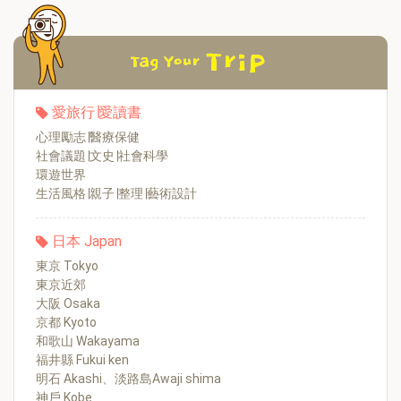
愛旅行∣愛讀書
心理勵志∣醫療保健
社會議題∣文史∣社會科學
環遊世界
生活風格∣親子∣整理∣藝術設計
日本 Japan
東京 Tokyo
東京近郊
大阪 Osaka
京都 Kyoto
和歌山 Wakayama
福井縣 Fukui ken
明石 Akashi、淡路島Awaji shima
神戶 Kobe