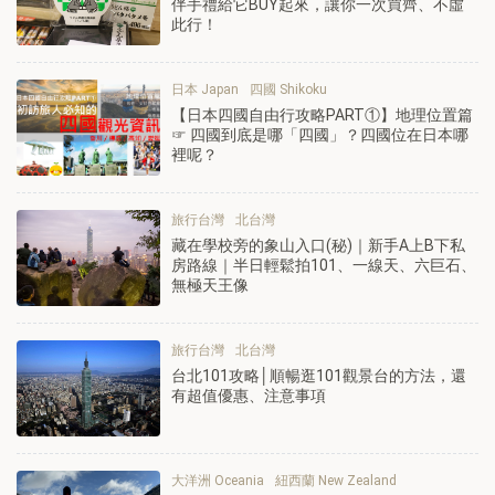
伴手禮給它BUY起來，讓你一次買齊、不虛
此行！
日本 Japan
四國 Shikoku
【日本四國自由行攻略PART①】地理位置篇
☞ 四國到底是哪「四國」？四國位在日本哪
裡呢？
旅行台灣
北台灣
藏在學校旁的象山入口(秘)｜新手A上B下私
房路線｜半日輕鬆拍101、一線天、六巨石、
無極天王像
旅行台灣
北台灣
台北101攻略│順暢逛101觀景台的方法，還
有超值優惠、注意事項
大洋洲 Oceania
紐西蘭 New Zealand