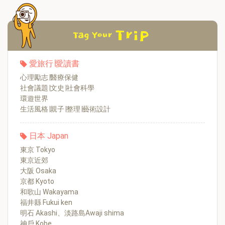
愛旅行∣愛讀書
心理勵志∣醫療保健
社會議題∣文史∣社會科學
環遊世界
生活風格∣親子∣整理∣藝術設計
日本 Japan
東京 Tokyo
東京近郊
大阪 Osaka
京都 Kyoto
和歌山 Wakayama
福井縣 Fukui ken
明石 Akashi、淡路島Awaji shima
神戶 Kobe