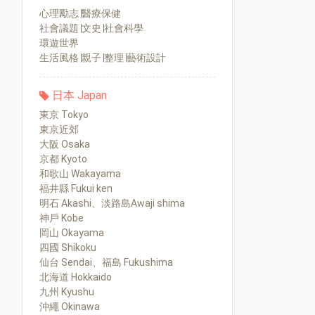
心理勵志∣醫療保健
社會議題∣文史∣社會科學
環遊世界
生活風格∣親子∣整理∣藝術設計
日本 Japan
東京 Tokyo
東京近郊
大阪 Osaka
京都 Kyoto
和歌山 Wakayama
福井縣 Fukui ken
明石 Akashi、淡路島Awaji shima
神戶 Kobe
岡山 Okayama
四國 Shikoku
仙台 Sendai、福島 Fukushima
北海道 Hokkaido
九州 Kyushu
沖繩 Okinawa