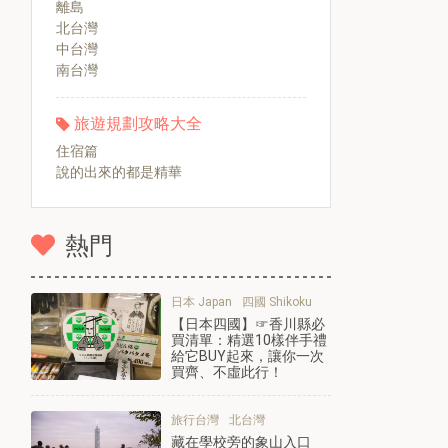
離島
北台灣
中台灣
南台灣
旅遊規劃攻略大全
住宿篇
說的出來的都是精華
熱門
日本 Japan
四國 Shikoku
【日本四國】☞香川縣必
買清單：精選10樣伴手禮
給它BUY起來，讓你一次
買齊、不虛此行！
旅行台灣
北台灣
藏在學校旁的象山入口