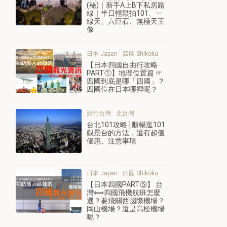
(秘)｜新手A上B下私房路
線｜半日輕鬆拍101、一
線天、六巨石、無極天王
像
日本 Japan
四國 Shikoku
【日本四國自由行攻略
PART①】地理位置篇 ☞
四國到底是哪「四國」？
四國位在日本哪裡呢？
旅行台灣
北台灣
台北101攻略│順暢逛101
觀景台的方法，還有超值
優惠、注意事項
日本 Japan
四國 Shikoku
【日本四國PART⑤】 台
灣⟺四國飛機航班怎麼
選？要飛關西國際機場？
岡山機場？還是高松機場
呢？