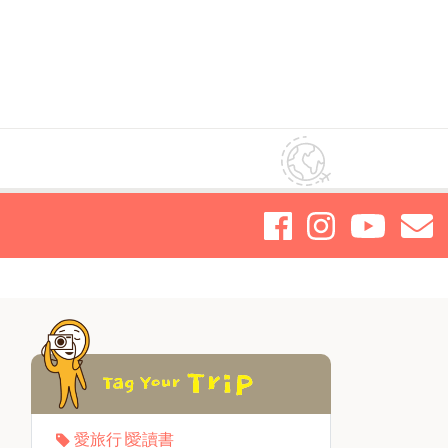
愛旅行∣愛讀書