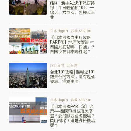
(秘)｜新手A上B下私房路
線｜半日輕鬆拍101、一
線天、六巨石、無極天王
像
日本 Japan
四國 Shikoku
【日本四國自由行攻略
PART①】地理位置篇 ☞
四國到底是哪「四國」？
四國位在日本哪裡呢？
旅行台灣
北台灣
台北101攻略│順暢逛101
觀景台的方法，還有超值
優惠、注意事項
日本 Japan
四國 Shikoku
【日本四國PART⑤】 台
灣⟺四國飛機航班怎麼
選？要飛關西國際機場？
岡山機場？還是高松機場
呢？