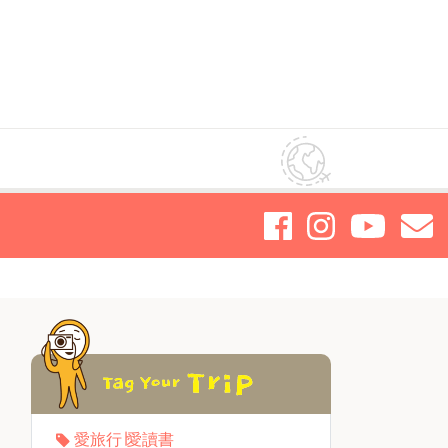
愛旅行∣愛讀書