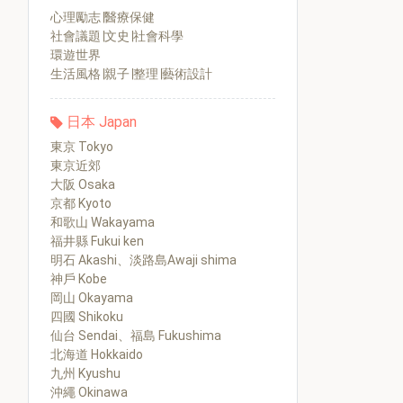
心理勵志∣醫療保健
社會議題∣文史∣社會科學
環遊世界
生活風格∣親子∣整理∣藝術設計
日本 Japan
東京 Tokyo
東京近郊
大阪 Osaka
京都 Kyoto
和歌山 Wakayama
福井縣 Fukui ken
明石 Akashi、淡路島Awaji shima
神戶 Kobe
岡山 Okayama
四國 Shikoku
仙台 Sendai、福島 Fukushima
北海道 Hokkaido
九州 Kyushu
沖繩 Okinawa