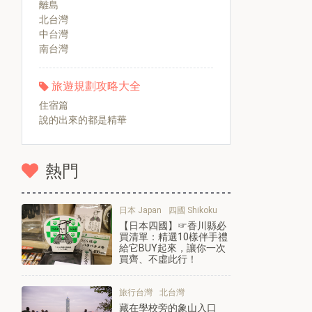
離島
北台灣
中台灣
南台灣
旅遊規劃攻略大全
住宿篇
說的出來的都是精華
熱門
日本 Japan
四國 Shikoku
【日本四國】☞香川縣必
買清單：精選10樣伴手禮
給它BUY起來，讓你一次
買齊、不虛此行！
旅行台灣
北台灣
藏在學校旁的象山入口