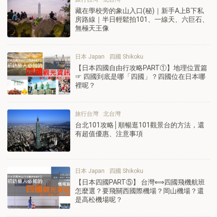
藏在學校旁的象山入口(秘)｜新手A上B下私
房路線｜半日輕鬆拍101、一線天、六巨石、
無極天王像
日本 Japan
四國 Shikoku
【日本四國自由行攻略PART①】地理位置篇
☞ 四國到底是哪「四國」？四國位在日本哪
裡呢？
旅行台灣
北台灣
台北101攻略│順暢逛101觀景台的方法，還
有超值優惠、注意事項
日本 Japan
四國 Shikoku
【日本四國PART⑤】 台灣⟺四國飛機航班
怎麼選？要飛關西國際機場？岡山機場？還
是高松機場呢？