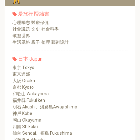
愛旅行∣愛讀書
心理勵志∣醫療保健
社會議題∣文史∣社會科學
環遊世界
生活風格∣親子∣整理∣藝術設計
日本 Japan
東京 Tokyo
東京近郊
大阪 Osaka
京都 Kyoto
和歌山 Wakayama
福井縣 Fukui ken
明石 Akashi、淡路島Awaji shima
神戶 Kobe
岡山 Okayama
四國 Shikoku
仙台 Sendai、福島 Fukushima
北海道 Hokkaido