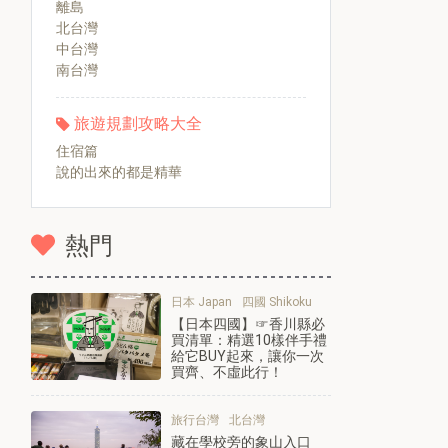
離島
北台灣
中台灣
南台灣
旅遊規劃攻略大全
住宿篇
說的出來的都是精華
熱門
日本 Japan
四國 Shikoku
【日本四國】☞香川縣必
買清單：精選10樣伴手禮
給它BUY起來，讓你一次
買齊、不虛此行！
旅行台灣
北台灣
藏在學校旁的象山入口