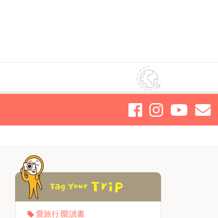
愛旅行∣愛讀書