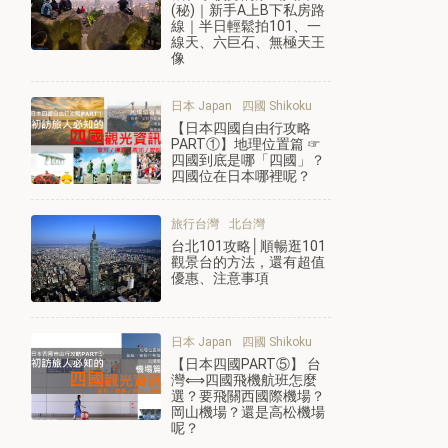
(秘)｜新手A上B下私房路
線｜半日輕鬆拍101、一
線天、六巨石、無極天王
像
日本 Japan
四國 Shikoku
【日本四國自由行攻略
PART①】地理位置篇 ☞
四國到底是哪「四國」？
四國位在日本哪裡呢？
旅行台灣
北台灣
台北101攻略│順暢逛101
觀景台的方法，還有超值
優惠、注意事項
日本 Japan
四國 Shikoku
【日本四國PART⑤】 台
灣⟺四國飛機航班怎麼
選？要飛關西國際機場？
岡山機場？還是高松機場
呢？