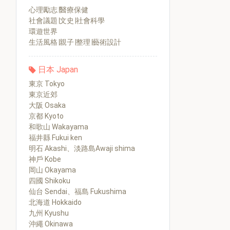
心理勵志∣醫療保健
社會議題∣文史∣社會科學
環遊世界
生活風格∣親子∣整理∣藝術設計
日本 Japan
東京 Tokyo
東京近郊
大阪 Osaka
京都 Kyoto
和歌山 Wakayama
福井縣 Fukui ken
明石 Akashi、淡路島Awaji shima
神戶 Kobe
岡山 Okayama
四國 Shikoku
仙台 Sendai、福島 Fukushima
北海道 Hokkaido
九州 Kyushu
沖繩 Okinawa