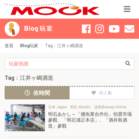
首頁
Blog玩家
Tag：江井ヶ嶋酒造
Tag：江井ヶ嶋酒造
依時間
依人氣
日本 Japan
明石 Akashi、淡路島Awaji shima
明石あかし～「捕魚業合作社」拍賣市場
參觀、「明石浦正本店」、「酒井島酒
造」參觀