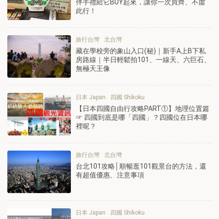
伴手禮給它BUY起來，讓你一次買齊、不虛
此行！
旅行台灣
北台灣
藏在學校旁的象山入口(秘)｜新手A上B下私
房路線｜半日輕鬆拍101、一線天、六巨石、
無極天王像
日本 Japan
四國 Shikoku
【日本四國自由行攻略PART①】地理位置篇
☞ 四國到底是哪「四國」？四國位在日本哪
裡呢？
旅行台灣
北台灣
台北101攻略│順暢逛101觀景台的方法，還
有超值優惠、注意事項
日本 Japan
四國 Shikoku