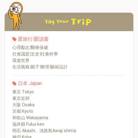
愛旅行∣愛讀書
心理勵志∣醫療保健
社會議題∣文史∣社會科學
環遊世界
生活風格∣親子∣整理∣藝術設計
日本 Japan
東京 Tokyo
東京近郊
大阪 Osaka
京都 Kyoto
和歌山 Wakayama
福井縣 Fukui ken
明石 Akashi、淡路島Awaji shima
神戶 Kobe