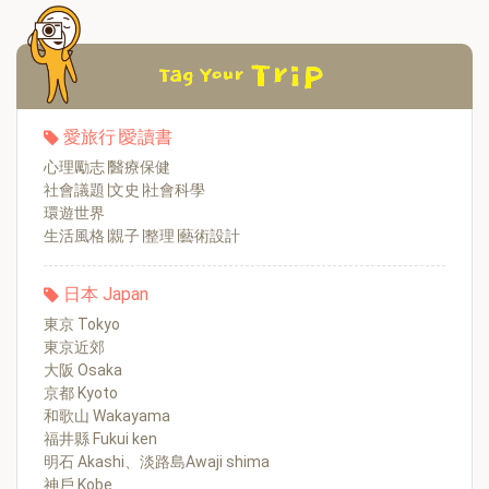
愛旅行∣愛讀書
心理勵志∣醫療保健
社會議題∣文史∣社會科學
環遊世界
生活風格∣親子∣整理∣藝術設計
日本 Japan
東京 Tokyo
東京近郊
大阪 Osaka
京都 Kyoto
和歌山 Wakayama
福井縣 Fukui ken
明石 Akashi、淡路島Awaji shima
神戶 Kobe