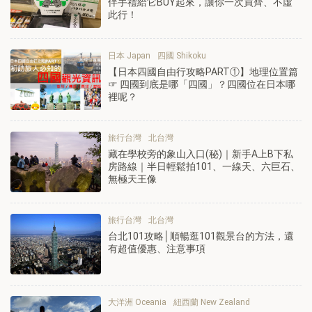
伴手禮給它BUY起來，讓你一次買齊、不虛
此行！
日本 Japan
四國 Shikoku
【日本四國自由行攻略PART①】地理位置篇
☞ 四國到底是哪「四國」？四國位在日本哪
裡呢？
旅行台灣
北台灣
藏在學校旁的象山入口(秘)｜新手A上B下私
房路線｜半日輕鬆拍101、一線天、六巨石、
無極天王像
旅行台灣
北台灣
台北101攻略│順暢逛101觀景台的方法，還
有超值優惠、注意事項
大洋洲 Oceania
紐西蘭 New Zealand