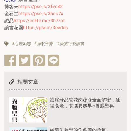
博客來
https://pse.is/3fvd43
金石堂
https://pse.is/3hcc7x
誠品
https://eslite.me/3h7znt
讀書花園
https://pse.is/3eadds
心理勵志
海豹部隊
愛旅行愛讀書
相關文章
護腦珍品管花肉蓯蓉全面解密，延
緩衰老，養腦要趁早~養腦聖典
給遺失夢想的你蘇瀅的勇氣