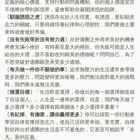
定義的核心價值、支持行動和問責機制。你的個人價值宣言
不僅將你帶到新境界，還會幫助你避開誘惑的陷阱。
〔馴服誘惑之虎〕
誘惑存在於人生現實。有誘惑，更彰顯意
志力的關鍵。只要持續培養紀律和心理韌性，我們要捲土重
來時就會做好準備。
〔沒有失敗等於沒有努力過〕
在舒適圈之外尋求美好的機會
將會充滿小挫折，有時甚至是大的挫折。但失敗可能是人生
給你的大禮，誰不喜歡收到精美的禮物呢？問問自己，為了
不想突破舒適圈願意承受多少遺憾。
〔每天做一件你不願做的事〕
追求無壓力的生活通常會導致
更多的壓力，問題變得更加複雜，我們無法面對最大的挑戰
時，我們將永遠無法克服。
〔慎選目標〕
「生活即是選擇，你做出的每一個選擇都造就
了你這個人。」人生是一連串的選擇。但是，我們每天做了
多少選擇？多少選擇有因果關係？多少選擇不重要？
〔有紀律、有擔當，讓你贏得更多〕
你可以採取一些行動來
學習自律並獲得意志力，使自己活得更幸福、更充實。自律
對於跨出舒適圈的生活是不可避免的，它甚至可能賦予「非
凡」新的定義。