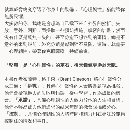
就算威脅終究穿透了你身上的裝備，「心理韌性」猶能讓你
無所畏懼。
大多數的你、我總是會想為自己擋下來自外界的挫折、失
敗、意外、困難，而採取一些預防措施、縝密的計畫，然而
沒有什麼是萬無一失的，甚至你愈不想遇到的事情，總是不
意外的來到眼前，終究你還是感到猝不及防。這時，就需要
「心理韌性」帶著你克服障礙，持續前進。
「堅毅」是「心理韌性」的基石，後天鍛鍊更勝於天賦。
本書作者布蘭特．格里森（Brent Gleeson）將心理韌性分
成三類：
「挑戰」
，具備心理韌性的人會將難題視為挑戰，
他們會檢視過去的失敗與錯誤，從中學習，作為成長的機
會。
「承諾」
，具備心理韌性的人致力於他的人生和目標，
他們不輕易被與他們追求的結果無關的機會阻撓或分心。
「控制」
，具備心理韌性的人將時間和精力用在專注於能夠
控制住的情況和事件。