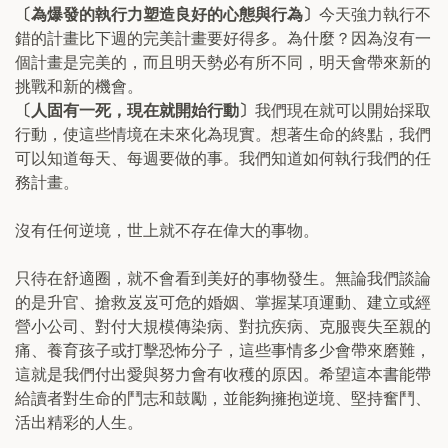
〔為爆發的執行力塑造良好的心態與行為〕
今天強力執行不
錯的計畫比下週的完美計畫要好得多。為什麼？因為沒有一
個計畫是完美的，而且明天勢必有所不同，明天會帶來新的
挑戰和新的機會。
〔人固有一死，現在就開始行動〕
我們現在就可以開始採取
行動，使這些情境在未來化為現實。想著生命的終點，我們
可以知道每天、每週要做的事。我們知道如何執行我們的任
務計畫。
沒有任何逆境，世上就不存在偉大的事物。
只待在舒適圈，就不會看到美好的事物發生。無論我們談論
的是升官、搶救岌岌可危的婚姻、掌握某項運動、建立或經
營小公司、對付大規模傳染病、對抗疾病、克服喪失至親的
痛、養育孩子或打擊恐怖分子，這些事情多少會帶來磨難，
這就是我們付出愛與努力會有收穫的原因。希望這本書能帶
給讀者對生命的鬥志和鼓勵，並能夠擁抱逆境、堅持奮鬥、
活出精彩的人生。