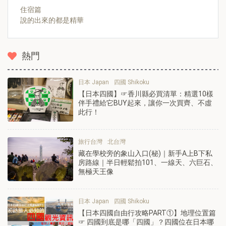
住宿篇
說的出來的都是精華
熱門
日本 Japan
四國 Shikoku
【日本四國】☞香川縣必買清單：精選10樣
伴手禮給它BUY起來，讓你一次買齊、不虛
此行！
旅行台灣
北台灣
藏在學校旁的象山入口(秘)｜新手A上B下私
房路線｜半日輕鬆拍101、一線天、六巨石、
無極天王像
日本 Japan
四國 Shikoku
【日本四國自由行攻略PART①】地理位置篇
☞ 四國到底是哪「四國」？四國位在日本哪