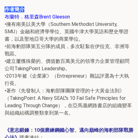
作者簡介
布蘭特．格里森Brent Gleeson
•擁有南美以美大學（Southern Methodist University,
SMU）金融和經濟學學位、英國牛津大學英語和歷史學證
書，以及聖地亞哥大學的商業學位。
•前海豹部隊第五分隊的成員，多次駐紮在伊拉克、非洲等
戰區。
•建立屢獲殊榮的、價值數百萬美元的領導力企業管理顧問
公司TakingPoint Leadership。
•2013年被《企業家》（Entrepreneur）雜誌評選為十大執
行長。
•著作《先發制人：海豹部隊團隊管理的十大黃金法則》
（TakingPoint: A Navy SEAL''s 10 Fail Safe Principles for
Leading Through Change），在亞馬遜網路書店的組織變革
與組織結構調整類拿到第一名。
《意志鍛鍊：10個磨練鋼鐵心智、邁向巔峰的海豹部隊戰勝
心法》
購書連結：