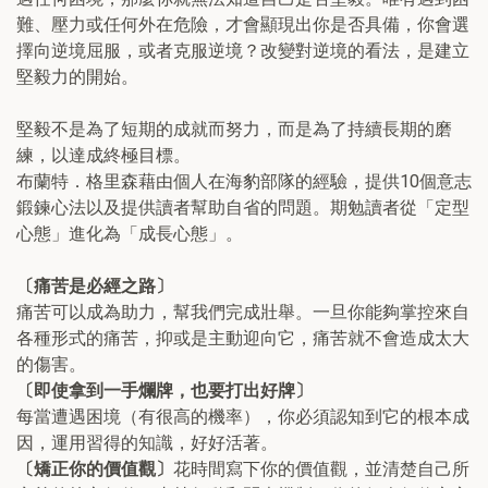
難、壓力或任何外在危險，才會顯現出你是否具備，你會選
擇向逆境屈服，或者克服逆境？改變對逆境的看法，是建立
堅毅力的開始。
堅毅不是為了短期的成就而努力，而是為了持續長期的磨
練，以達成終極目標。
布蘭特．格里森藉由個人在海豹部隊的經驗，提供10個意志
鍛鍊心法以及提供讀者幫助自省的問題。期勉讀者從「定型
心態」進化為「成長心態」。
〔痛苦是必經之路〕
痛苦可以成為助力，幫我們完成壯舉。一旦你能夠掌控來自
各種形式的痛苦，抑或是主動迎向它，痛苦就不會造成太大
的傷害。
〔即使拿到一手爛牌，也要打出好牌〕
每當遭遇困境（有很高的機率），你必須認知到它的根本成
因，運用習得的知識，好好活著。
〔矯正你的價值觀〕
花時間寫下你的價值觀，並清楚自己所