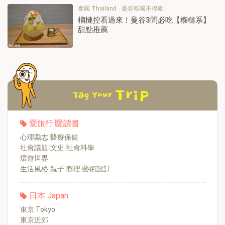
泰國 Thailand
曼谷吃喝不停歇
榴槤控看過來！曼谷3間必吃【榴槤系】
甜點推薦
愛旅行∣愛讀書
心理勵志∣醫療保健
社會議題∣文史∣社會科學
環遊世界
生活風格∣親子∣整理∣藝術設計
日本 Japan
東京 Tokyo
東京近郊