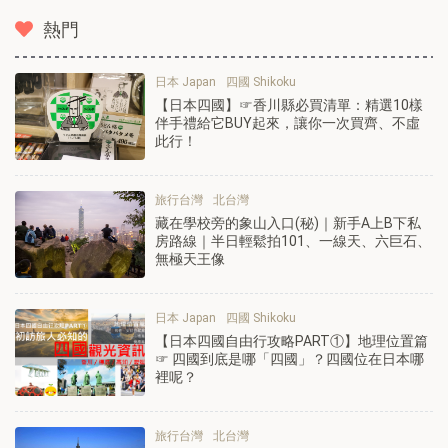
熱門
日本 Japan
四國 Shikoku
【日本四國】☞香川縣必買清單：精選10樣
伴手禮給它BUY起來，讓你一次買齊、不虛
此行！
旅行台灣
北台灣
藏在學校旁的象山入口(秘)｜新手A上B下私
房路線｜半日輕鬆拍101、一線天、六巨石、
無極天王像
日本 Japan
四國 Shikoku
【日本四國自由行攻略PART①】地理位置篇
☞ 四國到底是哪「四國」？四國位在日本哪
裡呢？
旅行台灣
北台灣