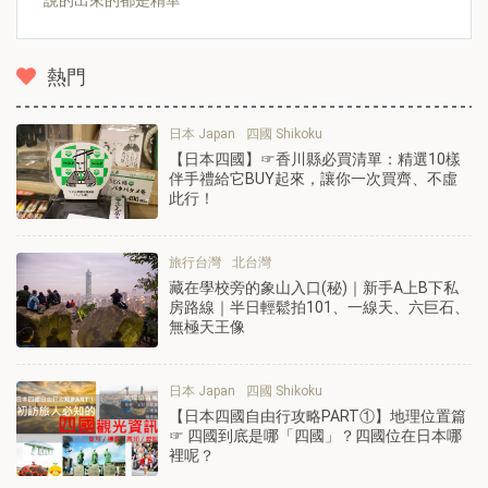
熱門
日本 Japan
四國 Shikoku
【日本四國】☞香川縣必買清單：精選10樣
伴手禮給它BUY起來，讓你一次買齊、不虛
此行！
旅行台灣
北台灣
藏在學校旁的象山入口(秘)｜新手A上B下私
房路線｜半日輕鬆拍101、一線天、六巨石、
無極天王像
日本 Japan
四國 Shikoku
【日本四國自由行攻略PART①】地理位置篇
☞ 四國到底是哪「四國」？四國位在日本哪
裡呢？