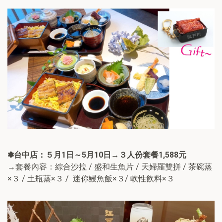
✽
台中店：５月1日～5月10日→３人份套餐1,588元
→套餐內容：綜合沙拉 / 盛和生魚片 / 天婦羅雙拼 / 茶碗蒸
×３ / 土瓶蒸×３ / 迷你鰻魚飯×３/ 軟性飲料×３