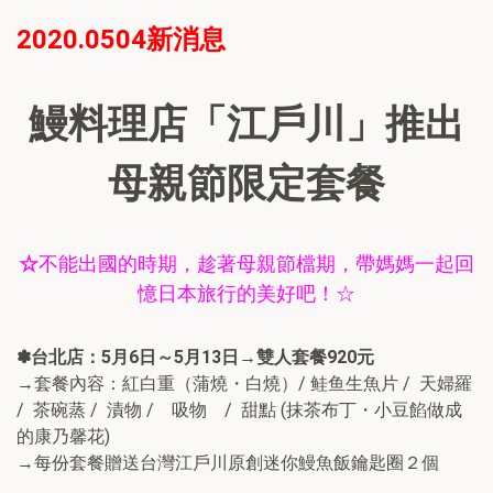
2020.0504新消息
鰻料理店「江戶川」推出
母親節限定套餐
☆
不能出國的時期，趁著母親節檔期，帶媽媽一起回
☆
憶日本旅行的美好吧！
✽
台北店：5月6日～5月13日→雙人套餐920元
→套餐內容：紅白重（蒲燒・白燒）/ 鲑鱼生魚片 / 天婦羅
/ 茶碗蒸 / 漬物 / 吸物 / 甜點 (抹茶布丁・小豆餡做成
的康乃馨花)
→每份套餐贈送台灣江戶川原創迷你鰻魚飯鑰匙圈２個