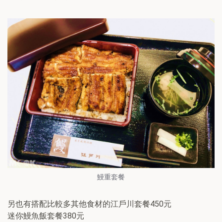
鰻重套餐
另也有搭配比較多其他食材的江戶川套餐450元
迷你鰻魚飯套餐380元