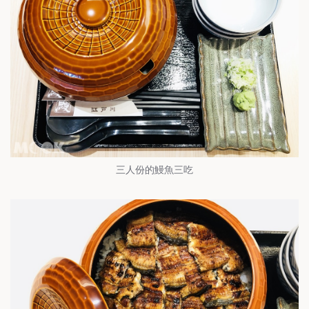
三人份的鰻魚三吃