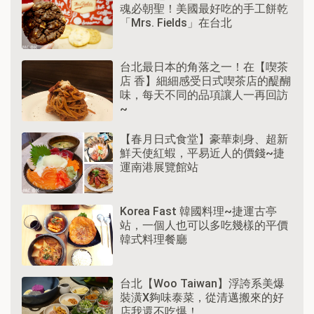
魂必朝聖！美國最好吃的手工餅乾
「Mrs. Fields」在台北
台北最日本的角落之一！在【喫茶
店 香】細細感受日式喫茶店的醍醐
味，每天不同的品項讓人一再回訪
~
【春月日式食堂】豪華刺身、超新
鮮天使紅蝦，平易近人的價錢~捷
運南港展覽館站
Korea Fast 韓國料理~捷運古亭
站，一個人也可以多吃幾樣的平價
韓式料理餐廳
台北【Woo Taiwan】浮誇系美爆
裝潢X夠味泰菜，從清邁搬來的好
店我還不吃爆！