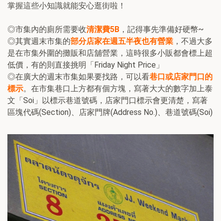
掌握這些小知識就能安心逛街啦！
◎市集內的廁所需要收
清潔費5B
，記得事先準備好硬幣~
◎其實週末市集的
部分店家
在週五半夜也有營業
，不過大多
是在市集外圍的攤販和店舖營業，這時很多小販都會標上超
低價，有的則直接挑明「Friday Night Price」
◎在廣大的週末市集如果要找路，可以看
巷口或店家門口的
標示
。在市集巷口上方都有個方塊，寫著大大的數字加上泰
文「Soi」以標示巷道號碼，店家門口標示會更清楚，寫著
區塊代碼(Section)、店家門牌(Address No.)、巷道號碼(Soi)