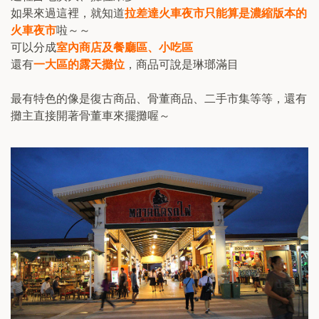
如果來過這裡，就知道
拉差達火車夜市只能算是濃縮版本的
火車夜市
啦～～
可以分成
室內商店及餐廳區、小吃區
還有
一大區的露天攤位
，商品可說是琳瑯滿目
最有特色的像是復古商品、骨董商品、二手市集等等，還有
攤主直接開著骨董車來擺攤喔～