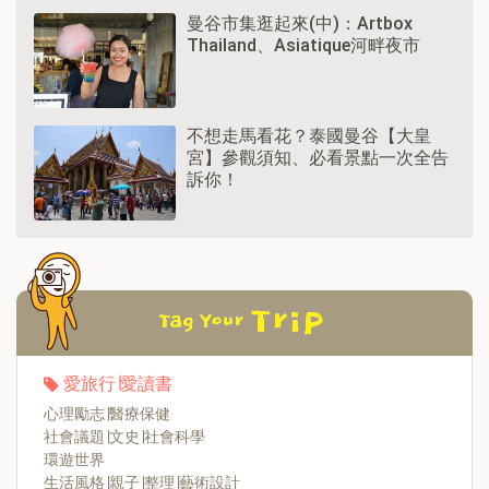
曼谷市集逛起來(中)：Artbox
Thailand、Asiatique河畔夜市
不想走馬看花？泰國曼谷【大皇
宮】參觀須知、必看景點一次全告
訴你！
愛旅行∣愛讀書
心理勵志∣醫療保健
社會議題∣文史∣社會科學
環遊世界
生活風格∣親子∣整理∣藝術設計