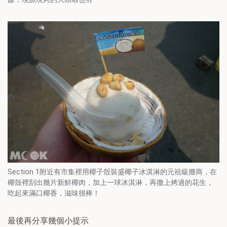
Section 1附近有市集裡用椰子殼裝盛椰子冰淇淋的元祖級攤商，在
椰殼裡刮出幾片新鮮椰肉，加上一球冰淇淋，再撒上烤過的花生，
吃起來滿口椰香，滋味很棒！
最後再分享幾個小提示