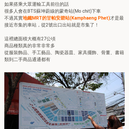
如果搭乘大眾運輸工具前往的話
很多人會在BTS蘇坤蔚線的蒙奇站(Mo chit)下車
不過其實
地鐵MRT的甘帕安碧站(Kamphaeng Phet)
才是最
接近市集的車站，從2號出口出站就是市集了！
這裡總面積大概有27公頃
商品種類真的非常非常多
從服裝飾品、手工藝品、陶瓷器皿、家具擺飾、骨董、書籍
類到二手商品通通都有