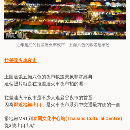
近年超紅的拉差達火車夜市，五顏六色的帳篷超繽紛～
拉差達火車夜市
上圖這張五顏六色的夜市帳篷景象非常經典
這個照片就是在拉差達火車夜市拍的喔～
拉差達火車夜市是不少人逛曼谷夜市的首選！
因為
鄰近地鐵出口
，是火車夜市系列中交通最方便的一個
搭地鐵MRT到
泰國文化中心站(Thailand Cultural Centre)
從3號出口出站