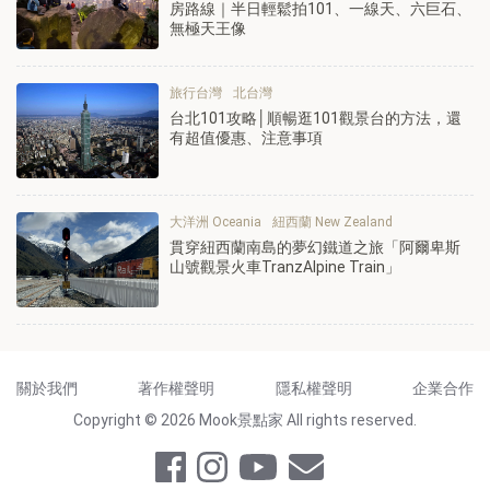
房路線｜半日輕鬆拍101、一線天、六巨石、
無極天王像
旅行台灣
北台灣
台北101攻略│順暢逛101觀景台的方法，還
有超值優惠、注意事項
大洋洲 Oceania
紐西蘭 New Zealand
貫穿紐西蘭南島的夢幻鐵道之旅「阿爾卑斯
山號觀景火車TranzAlpine Train」
關於我們
著作權聲明
隱私權聲明
企業合作
Copyright © 2026 Mook景點家 All rights reserved.