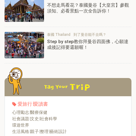
不想走馬看花？泰國曼谷【大皇宮】參觀
須知、必看景點一次全告訴你！
泰國 Thailand
到了曼谷能不去嗎？
Step by step教你拜曼谷四面佛，心願達
成後記得要還願喔！
愛旅行∣愛讀書
心理勵志∣醫療保健
社會議題∣文史∣社會科學
環遊世界
生活風格∣親子∣整理∣藝術設計