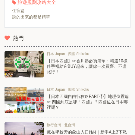
旅遊規劃攻略大全
住宿篇
說的出來的都是精華
熱門
日本 Japan
四國 Shikoku
【日本四國】☞香川縣必買清單：精選10樣
伴手禮給它BUY起來，讓你一次買齊、不虛
此行！
日本 Japan
四國 Shikoku
【日本四國自由行攻略PART①】地理位置篇
☞ 四國到底是哪「四國」？四國位在日本哪
裡呢？
旅行台灣
北台灣
藏在學校旁的象山入口(秘)｜新手A上B下私