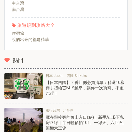
中台灣
南台灣
旅遊規劃攻略大全
住宿篇
說的出來的都是精華
熱門
日本 Japan
四國 Shikoku
【日本四國】☞香川縣必買清單：精選10樣
伴手禮給它BUY起來，讓你一次買齊、不虛
此行！
旅行台灣
北台灣
藏在學校旁的象山入口(秘)｜新手A上B下私
房路線｜半日輕鬆拍101、一線天、六巨石、
無極天王像