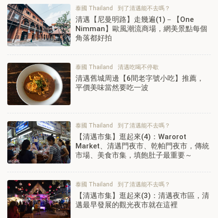
泰國 Thailand
到了清邁能不去嗎？
清邁【尼曼明路】走幾遍(1)－【One
Nimman】歐風潮流商場，網美景點每個
角落都好拍
泰國 Thailand
清邁吃喝不停歇
清邁舊城周邊【6間老字號小吃】推薦，
平價美味當然要吃一波
泰國 Thailand
到了清邁能不去嗎？
【清邁市集】逛起來(4)：Warorot
Market、清邁門夜市、乾帕門夜市，傳統
市場、美食市集，填飽肚子最重要～
泰國 Thailand
到了清邁能不去嗎？
【清邁市集】逛起來(3)：清邁夜市區，清
邁最早發展的觀光夜市就在這裡