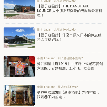
日本 Japan
北海道 Hokkaido
【親子遊函館】THE DANSHAKU
LOUNGE 大小朋友都愛吃的男爵馬鈴薯料
理！
日本 Japan
北海道 Hokkaido
【親子遊函館】什麼？原來日本的休息服
務區這麼好玩！
泰國 Thailand
到了曼谷能不去嗎？
曼谷潮聖【廊1919】～河畔中式老宅變創
意園區，看媽祖廟、逛小店、吃美食
泰國 Thailand
曼谷吃喝不停歇
曼谷中國城3間【新潮酒吧】精彩推薦，
跟著巷子內的走～