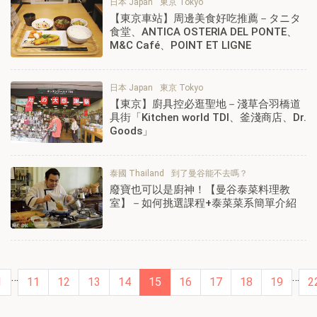
日本 Japan
東京 Tokyo
【東京車站】周邊美食好吃推薦－タニタ
食堂、ANTICA OSTERIA DEL PONTE、
M&C Café、POINT ET LIGNE
日本 Japan
東京 Tokyo
【東京】廚具控必逛聖地－淺草合羽橋道
具街「Kitchen world TDI、釜淺商店、Dr.
Goods」
泰國 Thailand
到了曼谷能不去嗎？
廢寶也可以是廚神！【曼谷泰菜料理教
室】－如何挑選課程+泰菜菜系簡單介紹
…
…
1
11
12
13
14
15
16
17
18
19
2