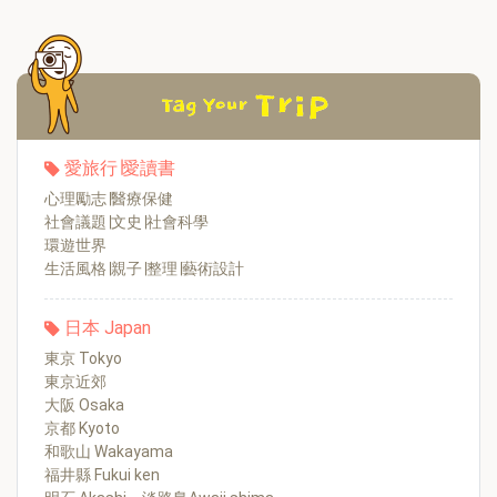
愛旅行∣愛讀書
心理勵志∣醫療保健
社會議題∣文史∣社會科學
環遊世界
生活風格∣親子∣整理∣藝術設計
日本 Japan
東京 Tokyo
東京近郊
大阪 Osaka
京都 Kyoto
和歌山 Wakayama
福井縣 Fukui ken