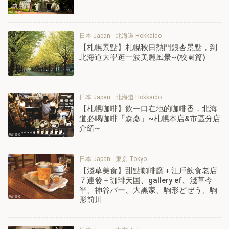
日本 Japan
北海道 Hokkaido
【札幌景點】札幌秋日熱門銀杏景點，到
北海道大學逛一波美麗風景~(校園篇)
日本 Japan
北海道 Hokkaido
【札幌咖啡】飲一口在地的咖啡香，北海
道必喝咖啡「森彥」~札幌本店&市區分店
介紹~
日本 Japan
東京 Tokyo
【淺草美食】甜點咖啡廳＋江戶飲食老店
７連發－珈琲天国、gallery ef、淺草今
半、神谷バー、大黑家、駒形どぜう、駒
形前川