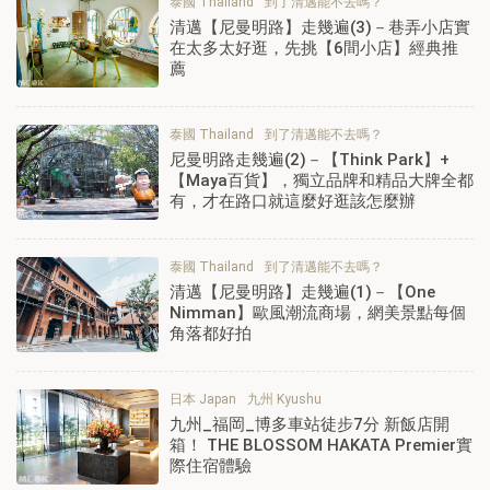
泰國 Thailand
到了清邁能不去嗎？
清邁【尼曼明路】走幾遍(3)－巷弄小店實
在太多太好逛，先挑【6間小店】經典推
薦
泰國 Thailand
到了清邁能不去嗎？
尼曼明路走幾遍(2)－【Think Park】+
【Maya百貨】，獨立品牌和精品大牌全都
有，才在路口就這麼好逛該怎麼辦
泰國 Thailand
到了清邁能不去嗎？
清邁【尼曼明路】走幾遍(1)－【One
Nimman】歐風潮流商場，網美景點每個
角落都好拍
日本 Japan
九州 Kyushu
九州_福岡_博多車站徒步7分 新飯店開
箱！ THE BLOSSOM HAKATA Premier實
際住宿體驗