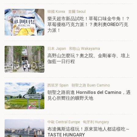
韓國 Korea
首爾 Seoul
樂天超市新品試吃！草莓口味金牛角！？
草莓優格巧克力派！？奧利奧OREO巧克
力派！
日本 Japan
和歌山 Wakayama
高野山怎麼玩？奧之院、金剛峯寺、壇上
伽藍一日行程
西班牙 Spain
朝聖之路 Buen Camino
朝聖之路前進 Hornillos del Camino，遇
見心所嚮往的曠野天地
中歐 Central Europe
匈牙利 Hungary
布達佩斯這樣玩！原來當地人都這樣吃～
TASTE HUNGARY