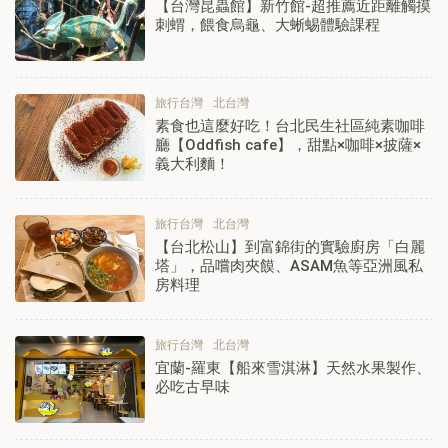
【台灣昆蟲館】新竹館-超推薦近距離觸摸
刺蝟，餵食烏龜、大蜥蜴體驗課程
旅行台灣
北台灣
素食也這麼好吃！台北民生社區純素咖啡
廳【Oddfish cafe】，甜點×咖啡×披薩×
義大利麵！
旅行台灣
北台灣
【台北松山】到富錦街的實驗廚房「白麗
塔」，品嚐肉夾饃、ASAM魚等亞洲風私
房料理
旅行台灣
北台灣
宜蘭-羅東【船來雪淇淋】天然水果製作、
必吃古早味