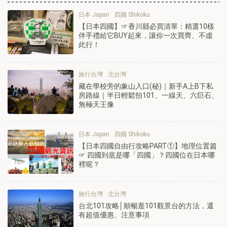
日本 Japan
四國 Shikoku
【日本四國】☞香川縣必買清單：精選10樣
伴手禮給它BUY起來，讓你一次買齊、不虛
此行！
旅行台灣
北台灣
藏在學校旁的象山入口(秘)｜新手A上B下私
房路線｜半日輕鬆拍101、一線天、六巨石、
無極天王像
日本 Japan
四國 Shikoku
【日本四國自由行攻略PART①】地理位置篇
☞ 四國到底是哪「四國」？四國位在日本哪
裡呢？
旅行台灣
北台灣
台北101攻略│順暢逛101觀景台的方法，還
有超值優惠、注意事項