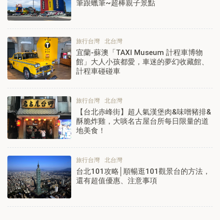
筆跟蠟筆~超棒親子景點
旅行台灣
北台灣
宜蘭-蘇澳「TAXI Museum 計程車博物
館」大人小孩都愛，車迷的夢幻收藏館、
計程車碰碰車
旅行台灣
北台灣
【台北赤峰街】超人氣漢堡肉&味噌豬排&
酥脆炸雞，大啖名古屋台所每日限量的道
地美食！
旅行台灣
北台灣
台北101攻略│順暢逛101觀景台的方法，
還有超值優惠、注意事項