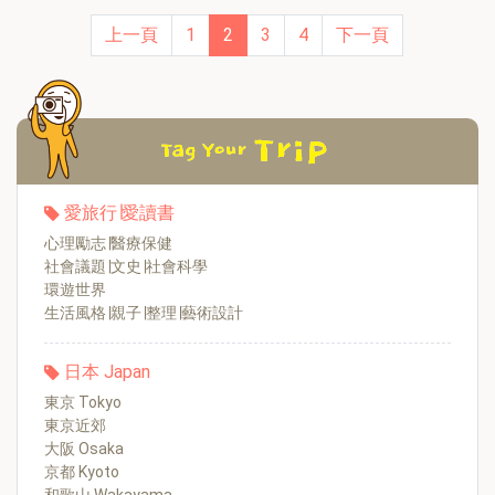
上一頁
1
2
3
4
下一頁
愛旅行∣愛讀書
心理勵志∣醫療保健
社會議題∣文史∣社會科學
環遊世界
生活風格∣親子∣整理∣藝術設計
日本 Japan
東京 Tokyo
東京近郊
大阪 Osaka
京都 Kyoto