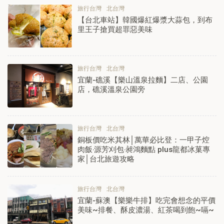
旅行台灣
北台灣
【台北車站】韓國爆紅爆漿大蒜包，到布
里王子搶買超罪惡美味
旅行台灣
北台灣
宜蘭-礁溪【樂山溫泉拉麵】二店、公園
店，礁溪溫泉公園旁
旅行台灣
北台灣
銅板價吃米其林│萬華必比登：一甲子焢
肉飯‧源芳刈包‧昶鴻麵點 plus龍都冰菓專
家│台北旅遊攻略
旅行台灣
北台灣
宜蘭-蘇澳【樂樂牛排】吃完會想念的平價
美味~排餐、酥皮濃湯、紅茶喝到飽~嗝~