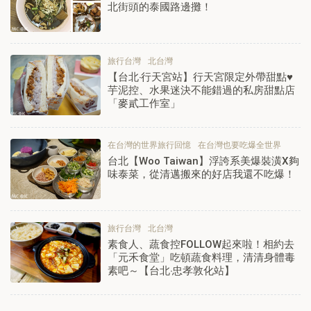
北街頭的泰國路邊攤！
旅行台灣
北台灣
【台北‧行天宮站】行天宮限定外帶甜點♥
芋泥控、水果迷決不能錯過的私房甜點店
「麥貳工作室」
在台灣的世界旅行回憶
在台灣也要吃爆全世界
台北【Woo Taiwan】浮誇系美爆裝潢X夠
味泰菜，從清邁搬來的好店我還不吃爆！
旅行台灣
北台灣
素食人、蔬食控FOLLOW起來啦！相約去
「元禾食堂」吃頓蔬食料理，清清身體毒
素吧～【台北‧忠孝敦化站】