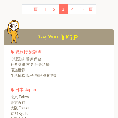
上一頁
1
2
3
4
下一頁
愛旅行∣愛讀書
心理勵志∣醫療保健
社會議題∣文史∣社會科學
環遊世界
生活風格∣親子∣整理∣藝術設計
日本 Japan
東京 Tokyo
東京近郊
大阪 Osaka
京都 Kyoto