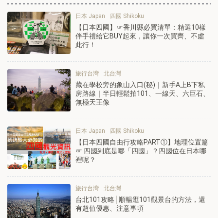
日本 Japan
四國 Shikoku
【日本四國】☞香川縣必買清單：精選10樣
伴手禮給它BUY起來，讓你一次買齊、不虛
此行！
旅行台灣
北台灣
藏在學校旁的象山入口(秘)｜新手A上B下私
房路線｜半日輕鬆拍101、一線天、六巨石、
無極天王像
日本 Japan
四國 Shikoku
【日本四國自由行攻略PART①】地理位置篇
☞ 四國到底是哪「四國」？四國位在日本哪
裡呢？
旅行台灣
北台灣
台北101攻略│順暢逛101觀景台的方法，還
有超值優惠、注意事項