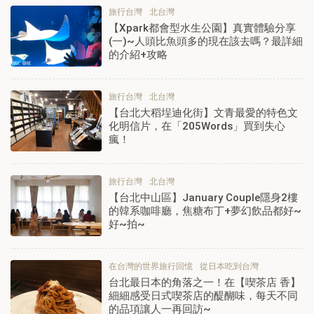
旅行台灣
北台灣
【Xpark都會型水生公園】真實體驗分享
(一)~人頭比魚頭多的現在該去嗎？最詳細
的介紹+攻略
旅行台灣
北台灣
【台北大稻埕迪化街】文青最愛的特色文
化明信片，在「205Words」買到失心
瘋！
旅行台灣
北台灣
【台北中山區】January Couple隱身2樓
的韓系咖啡廳，焦糖布丁+夢幻飲品都好~
好~拍~
在台灣的世界旅行回憶
從日本吃到台灣
台北最日本的角落之一！在【喫茶店 香】
細細感受日式喫茶店的醍醐味，每天不同
的品項讓人一再回訪~