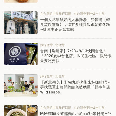
在台灣的世界旅行回憶
在台灣也要吃爆全世界
一個人吃剛剛好的人蔘雞湯、豬骨湯【韓
食堂以雪爾】，還有多種拌飯跟韓式冬粉
~捷運中正紀念堂站
旅行台灣
北台灣
台南【蜷尾家】7/23~9/13快閃台北！
「2020夏季台北店」IN民生社區，限時限
量要吃要快～
旅行台灣
北台灣
【新北‧瑞芳】逛完九份老街來杯咖啡吧～
尋找隱匿山腰間的白色玻璃屋「野事草店
Wild Herbs」
在台灣的世界旅行回憶
在台灣也要吃爆全世界
哈哈羅55泰式船麵ก๋วยเตี๋ยวเรือ米粉湯~台